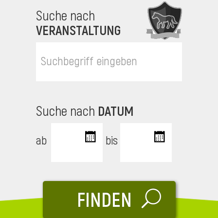
Suche nach
i
VERANSTALTUNG
i
Suche nach
DATUM
l
ab
bis
FINDEN