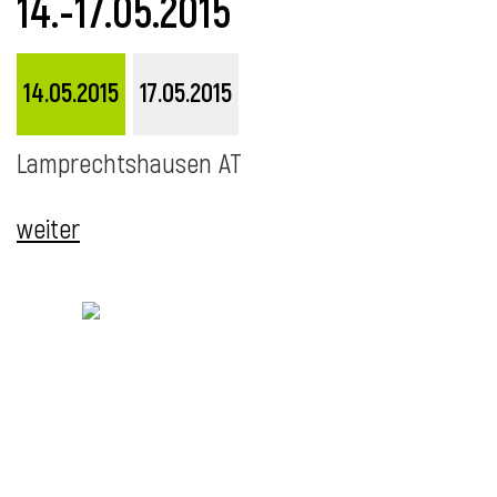
14.-17.05.2015
i
14.05.2015
17.05.2015
Lamprechtshausen AT
weiter
i