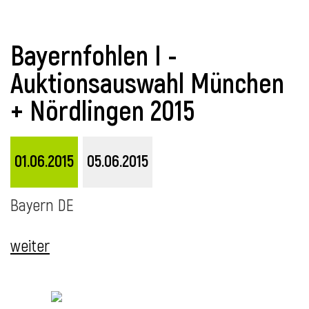
Bayernfohlen I -
i
Auktionsauswahl München
+ Nördlingen 2015
I
01.06.2015
05.06.2015
Bayern DE
weiter