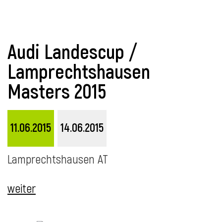
l
l
Audi Landescup /
Lamprechtshausen
Masters 2015
11.06.2015
14.06.2015
Lamprechtshausen AT
weiter