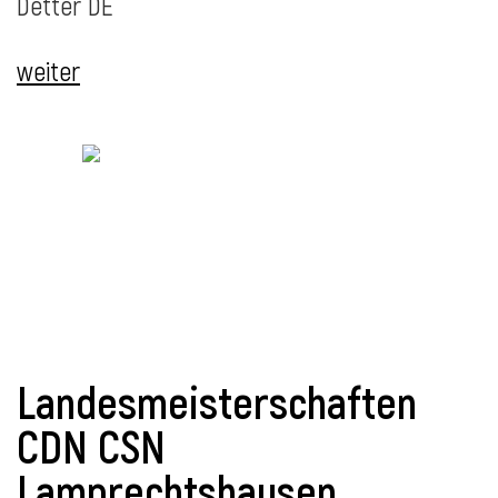
Detter DE
l
weiter
Landesmeisterschaften
CDN CSN
Lamprechtshausen