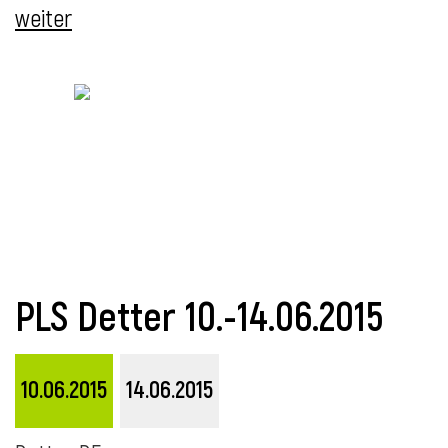
weiter
i
i
l
PLS Detter 10.-14.06.2015
10.06.2015
14.06.2015
i