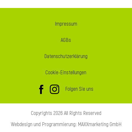
l
l
Impressum
AGBs
Datenschutzerklärung
Cookie-Einstellungen
Folgen Sie uns
Copyrights 2026 All Rights Reserved
Webdesign und Programmierung: MAXXmarketing GmbH