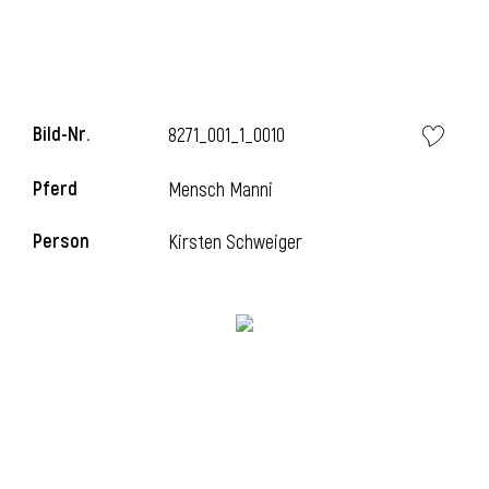
i
Bild-Nr.
8271_001_1_0010
Pferd
Mensch Manni
I
Person
Kirsten Schweiger