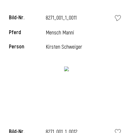
Bild-Nr.
8271_001_1_0011
i
Pferd
Mensch Manni
Person
Kirsten Schweiger
Bild-Nr.
8271_001_1_0012