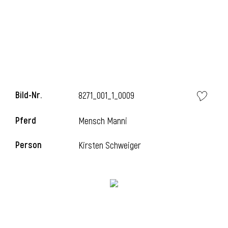
l
Bild-Nr.
8271_001_1_0009
Pferd
Mensch Manni
Person
Kirsten Schweiger
l
l