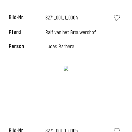
l
Bild-Nr.
8271_001_1_0004
l
Pferd
Ralf van het Brouwershof
Person
Lucas Barbera
Bild-Nr.
8271_001_1_0005