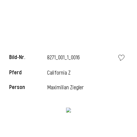
Bild-Nr.
8271_001_1_0016
Pferd
California Z
l
Person
Maximilian Ziegler
i