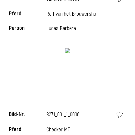
Pferd
Ralf van het Brouwershof
i
Person
Lucas Barbera
i
Bild-Nr.
8271_001_1_0006
Pferd
Checker MT