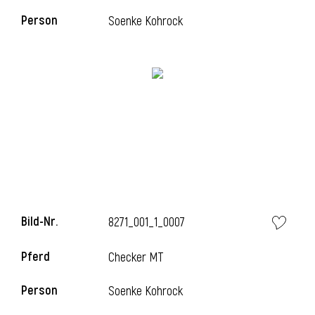
Person
Soenke Kohrock
i
i
l
Bild-Nr.
8271_001_1_0007
Pferd
Checker MT
Person
Soenke Kohrock
i