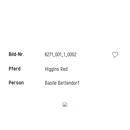
i
Bild-Nr.
8271_001_1_0002
i
Pferd
Higgins Red
l
Person
Basile Bettendorf