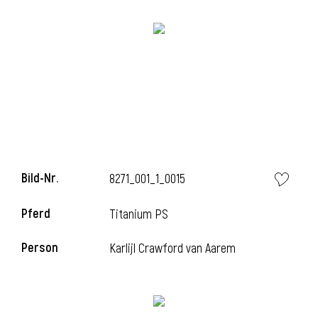
i
Bild-Nr.
8271_001_1_0015
Pferd
Titanium PS
Person
Karlijl Crawford van Aarem
i