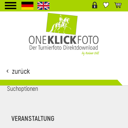
TPL_PROTOSTAR_TOGGLE_MENU
Zurück
Suchoptionen
i
VERANSTALTUNG