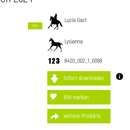
Lucia Gast
>>
Lysienna
8420_002_1_0089
Sofort downloaden
Bild merken
weitere Produkte