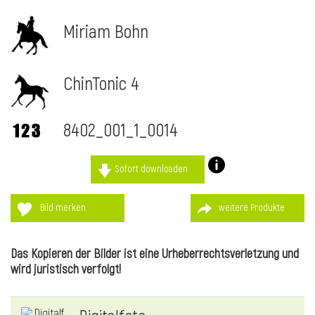
Miriam Bohn
ChinTonic 4
8402_001_1_0014
Sofort downloaden
Bild merken
weitere Produkte
l
Das Kopieren der Bilder ist eine Urheberrechtsverletzung und
wird juristisch verfolgt!