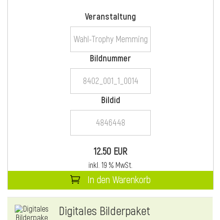
Veranstaltung
i
Bildnummer
Bildid
i
l
12.50 EUR
inkl. 19 % MwSt.
In den Warenkorb
Digitales Bilderpaket