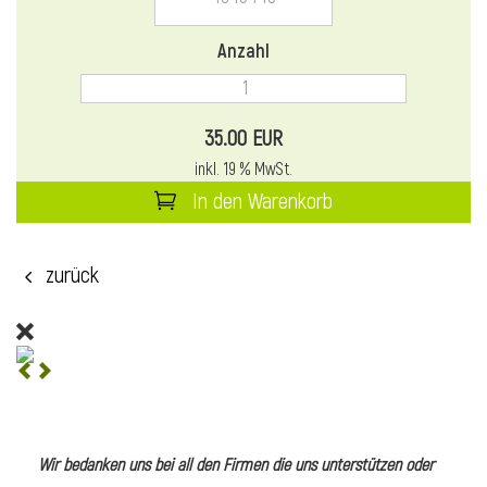
l
Anzahl
35.00 EUR
inkl. 19 % MwSt.
In den Warenkorb
zurück
l
l
Wir bedanken uns bei all den Firmen die uns unterstützen oder