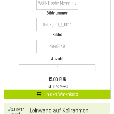
Bildnummer
i
Bildid
i
Anzahl
l
15.00 EUR
inkl. 19 % MwSt.
In den Warenkorb
i
Leinwand auf Keilrahmen