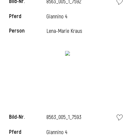
Bild-Nr.
8563_005_1_7592
l
Pferd
Giannino 4
l
Person
Lena-Marie Kraus
Bild-Nr.
8563_005_1_7593
Pferd
Giannino 4