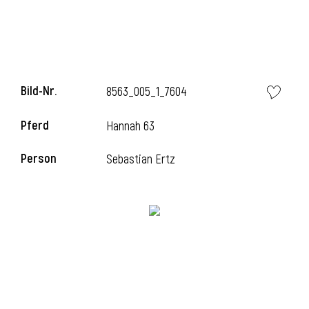
Bild-Nr.
8563_005_1_7604
Pferd
Hannah 63
Person
Sebastian Ertz
l
i