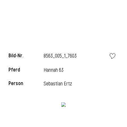
i
Bild-Nr.
8563_005_1_7603
Pferd
Hannah 63
Person
Sebastian Ertz
i