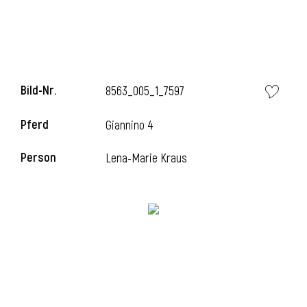
l
Bild-Nr.
8563_005_1_7597
Pferd
Giannino 4
Person
Lena-Marie Kraus
l
l