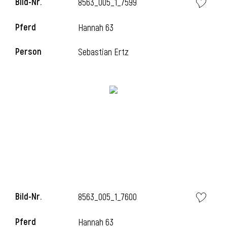
Bild-Nr.
8563_005_1_7599
Pferd
Hannah 63
i
Person
Sebastian Ertz
Bild-Nr.
8563_005_1_7600
Pferd
Hannah 63