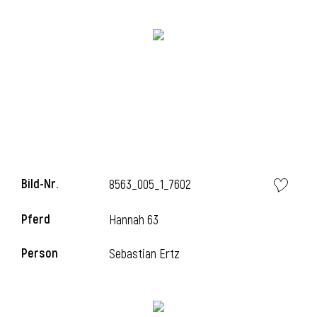
Bild-Nr.
8563_005_1_7602
l
Pferd
Hannah 63
Person
Sebastian Ertz