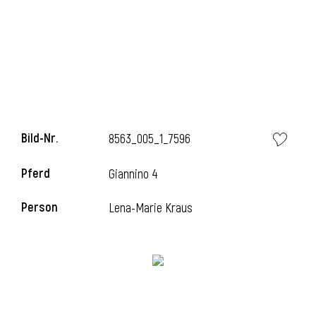
l
Bild-Nr.
8563_005_1_7596
Pferd
Giannino 4
Person
Lena-Marie Kraus