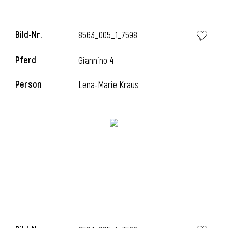
Bild-Nr.
8563_005_1_7598
i
Pferd
Giannino 4
Person
Lena-Marie Kraus
I