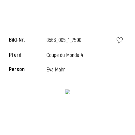
i
Bild-Nr.
8563_005_1_7590
Pferd
Coupe du Monde 4
i
Person
Eva Mahr
l