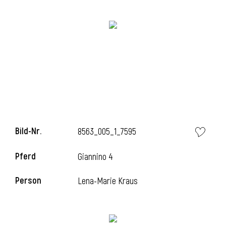
i
i
Bild-Nr.
8563_005_1_7595
l
Pferd
Giannino 4
Person
Lena-Marie Kraus
i