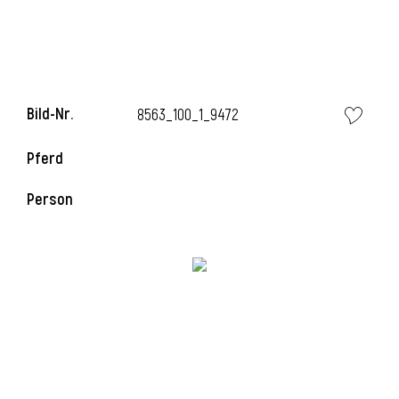
i
Bild-Nr.
8563_100_1_9472
Pferd
i
Person
l