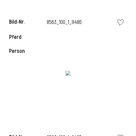
Bild-Nr.
8563_100_1_9486
Pferd
Person
l
i