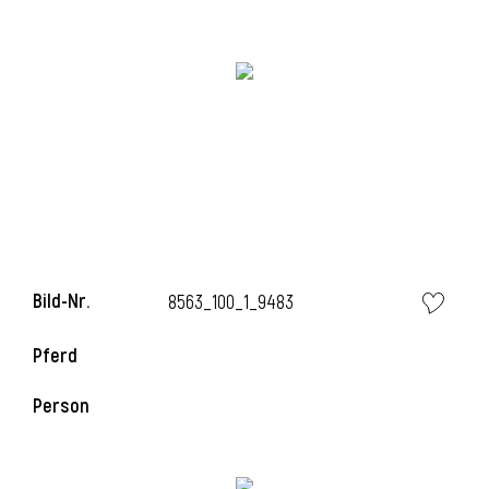
i
Bild-Nr.
8563_100_1_9483
Pferd
Person
i