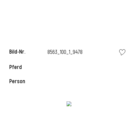
l
Bild-Nr.
8563_100_1_9478
Pferd
Person