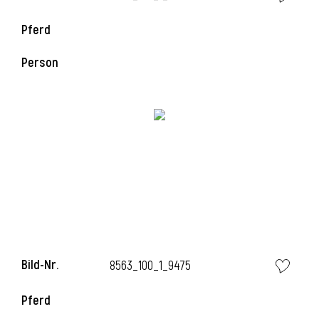
l
Pferd
l
Person
Bild-Nr.
8563_100_1_9475
Pferd