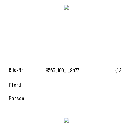
i
i
Bild-Nr.
8563_100_1_9477
l
Pferd
Person
i