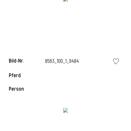
Bild-Nr.
8563_100_1_9484
Pferd
l
Person