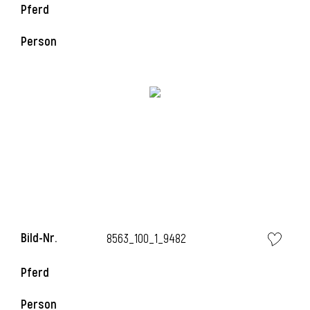
Pferd
Person
i
Bild-Nr.
8563_100_1_9482
Pferd
Person