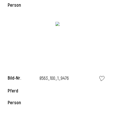
Person
i
Bild-Nr.
8563_100_1_9476
i
Pferd
Person