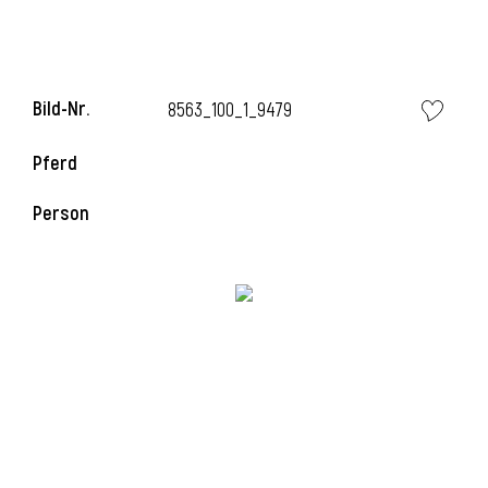
l
Bild-Nr.
8563_100_1_9479
Pferd
Person
l
l