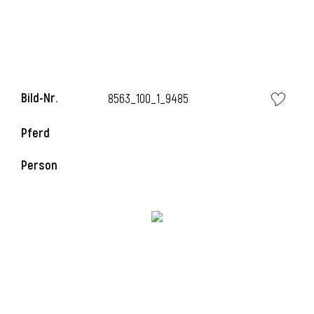
i
Bild-Nr.
8563_100_1_9485
Pferd
Person
i