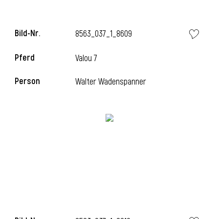
Bild-Nr.
8563_037_1_8609
i
Pferd
Valou 7
Person
Walter Wadenspanner
I