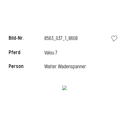
l
Bild-Nr.
8563_037_1_8608
Pferd
Valou 7
Person
Walter Wadenspanner
l
l