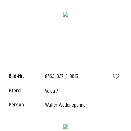
Bild-Nr.
8563_037_1_8613
l
Pferd
Valou 7
Person
Walter Wadenspanner