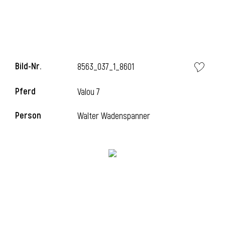
i
Bild-Nr.
8563_037_1_8601
Pferd
Valou 7
i
Person
Walter Wadenspanner
l