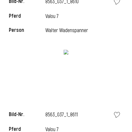
Bild-Nr.
8563_037_1_8610
Pferd
Valou 7
i
Person
Walter Wadenspanner
Bild-Nr.
8563_037_1_8611
Pferd
Valou 7