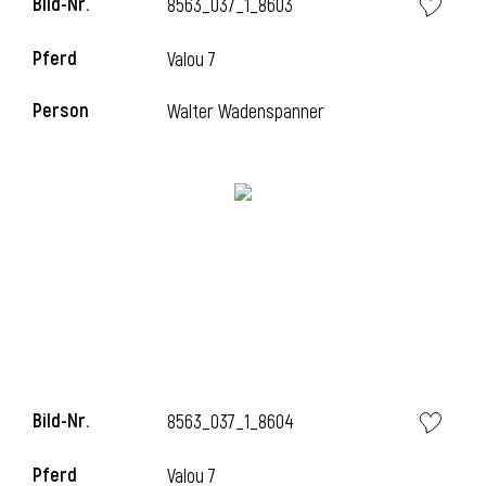
Bild-Nr.
8563_037_1_8603
l
Pferd
Valou 7
l
Person
Walter Wadenspanner
Bild-Nr.
8563_037_1_8604
Pferd
Valou 7