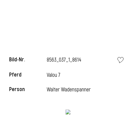
i
Bild-Nr.
8563_037_1_8614
Pferd
Valou 7
Person
Walter Wadenspanner
i