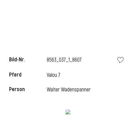
l
Bild-Nr.
8563_037_1_8607
Pferd
Valou 7
Person
Walter Wadenspanner