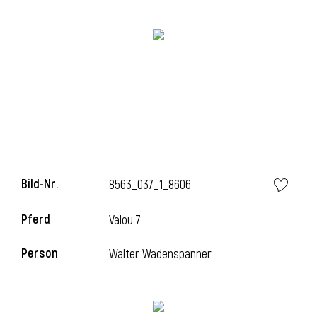
i
i
Bild-Nr.
8563_037_1_8606
l
Pferd
Valou 7
Person
Walter Wadenspanner
i