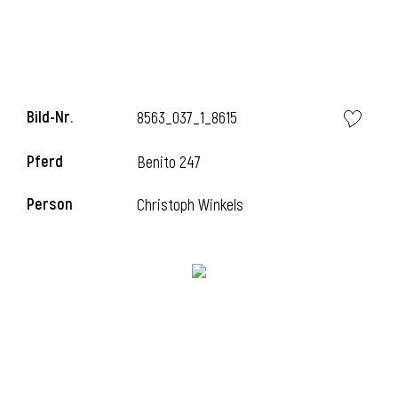
Bild-Nr.
8563_037_1_8615
Pferd
Benito 247
Person
Christoph Winkels
l
i