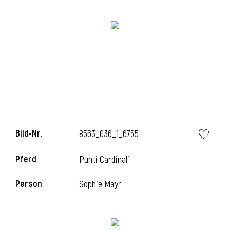
Bild-Nr.
8563_036_1_6755
l
Pferd
Punti Cardinali
Person
Sophie Mayr