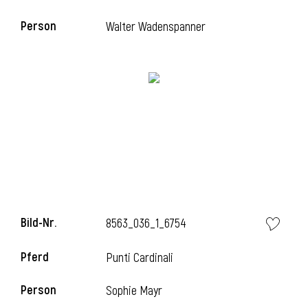
Person
Walter Wadenspanner
i
Bild-Nr.
8563_036_1_6754
Pferd
Punti Cardinali
Person
Sophie Mayr
i