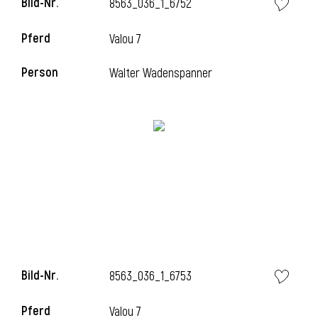
Bild-Nr.
8563_036_1_6752
Pferd
Valou 7
i
Person
Walter Wadenspanner
Bild-Nr.
8563_036_1_6753
Pferd
Valou 7