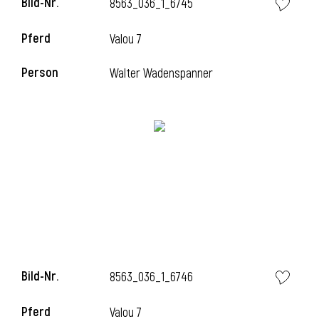
Bild-Nr.
8563_036_1_6745
l
Pferd
Valou 7
l
Person
Walter Wadenspanner
Bild-Nr.
8563_036_1_6746
Pferd
Valou 7