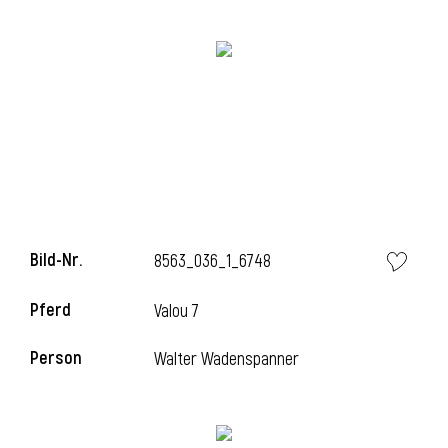
i
i
Bild-Nr.
8563_036_1_6748
l
Pferd
Valou 7
Person
Walter Wadenspanner
i