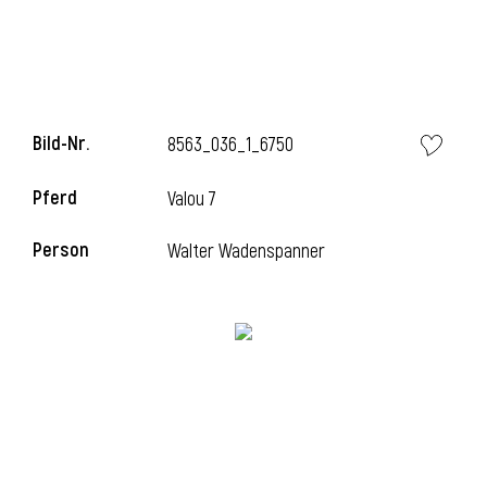
l
Bild-Nr.
8563_036_1_6750
Pferd
Valou 7
Person
Walter Wadenspanner
l
l