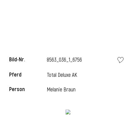
i
Bild-Nr.
8563_036_1_6756
Pferd
Total Deluxe AK
Person
Melanie Braun
i