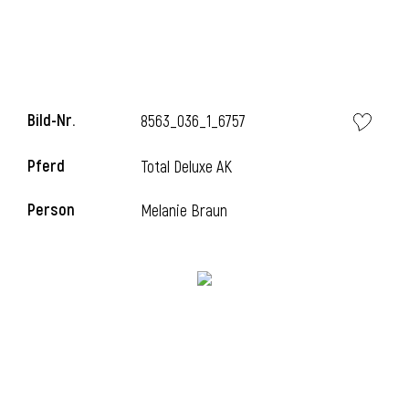
Bild-Nr.
8563_036_1_6757
Pferd
Total Deluxe AK
Person
Melanie Braun
l
i