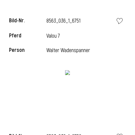
Bild-Nr.
8563_036_1_6751
i
Pferd
Valou 7
Person
Walter Wadenspanner
I