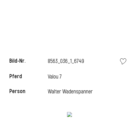
l
Bild-Nr.
8563_036_1_6749
Pferd
Valou 7
Person
Walter Wadenspanner