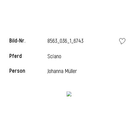
i
Bild-Nr.
8563_036_1_6743
Pferd
Sciano
i
Person
Johanna Müller
l