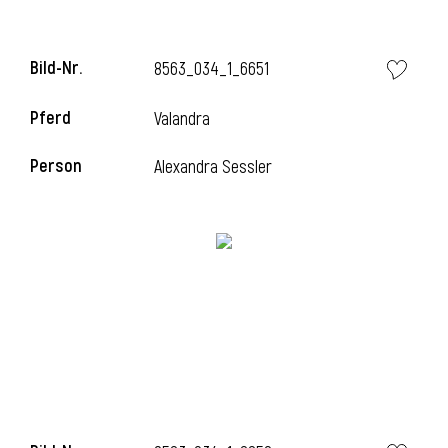
Bild-Nr.
8563_034_1_6651
i
Pferd
Valandra
Person
Alexandra Sessler
I