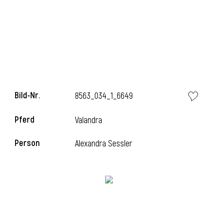
l
Bild-Nr.
8563_034_1_6649
Pferd
Valandra
Person
Alexandra Sessler