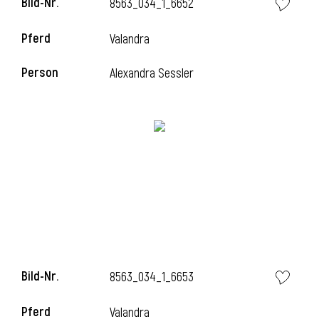
Bild-Nr.
8563_034_1_6652
Pferd
Valandra
i
Person
Alexandra Sessler
Bild-Nr.
8563_034_1_6653
Pferd
Valandra