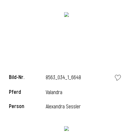
i
i
Bild-Nr.
8563_034_1_6648
l
Pferd
Valandra
Person
Alexandra Sessler
i