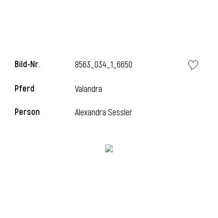
l
Bild-Nr.
8563_034_1_6650
Pferd
Valandra
Person
Alexandra Sessler
l
l