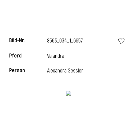
Bild-Nr.
8563_034_1_6657
Pferd
Valandra
Person
Alexandra Sessler
l
i