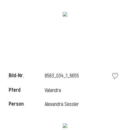
Bild-Nr.
8563_034_1_6655
l
Pferd
Valandra
Person
Alexandra Sessler