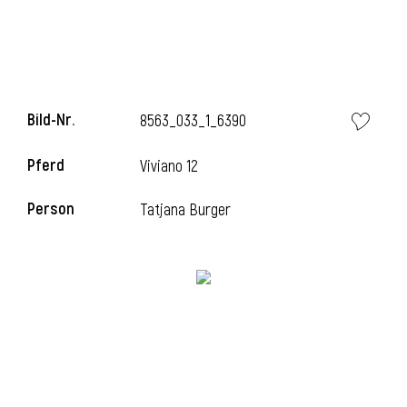
i
Bild-Nr.
8563_033_1_6390
Pferd
Viviano 12
i
Person
Tatjana Burger
l