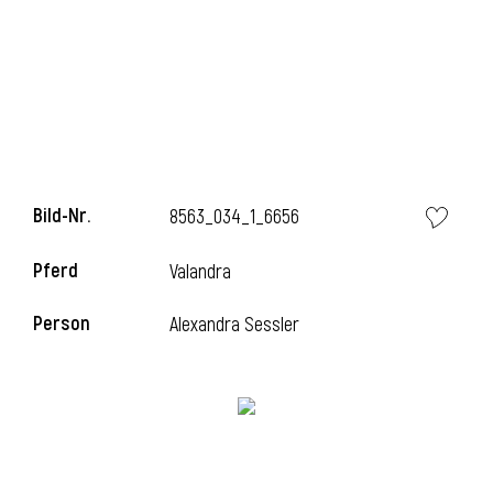
i
Bild-Nr.
8563_034_1_6656
Pferd
Valandra
Person
Alexandra Sessler
i