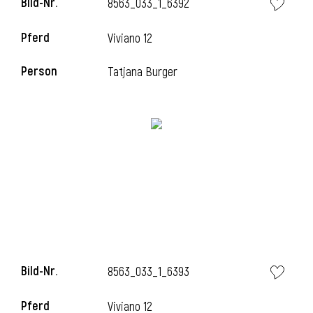
Bild-Nr.
8563_033_1_6392
l
Pferd
Viviano 12
l
Person
Tatjana Burger
Bild-Nr.
8563_033_1_6393
Pferd
Viviano 12