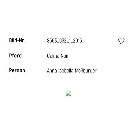
l
Bild-Nr.
8563_032_1_2016
Pferd
Calina Noir
Person
Anna Isabella Moßburger
l
l