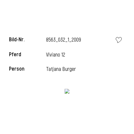
i
Bild-Nr.
8563_032_1_2009
Pferd
Viviano 12
i
Person
Tatjana Burger
l