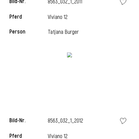
Bild-Nr.
8563_032_1_2011
l
Pferd
Viviano 12
l
Person
Tatjana Burger
Bild-Nr.
8563_032_1_2012
Pferd
Viviano 12