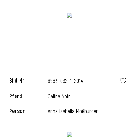
i
i
Bild-Nr.
8563_032_1_2014
l
Pferd
Calina Noir
Person
Anna Isabella Moßburger
i