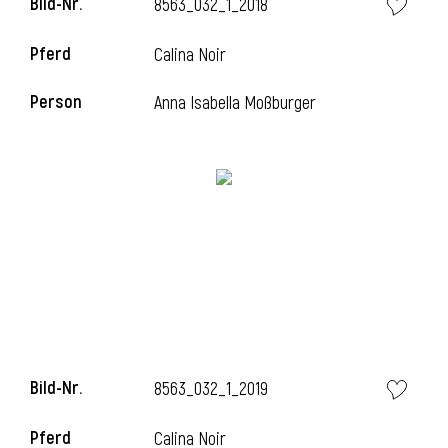
Bild-Nr.
8563_032_1_2018
Pferd
Calina Noir
i
Person
Anna Isabella Moßburger
Bild-Nr.
8563_032_1_2019
Pferd
Calina Noir