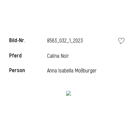
Bild-Nr.
8563_032_1_2023
Pferd
Calina Noir
Person
Anna Isabella Moßburger
l
i