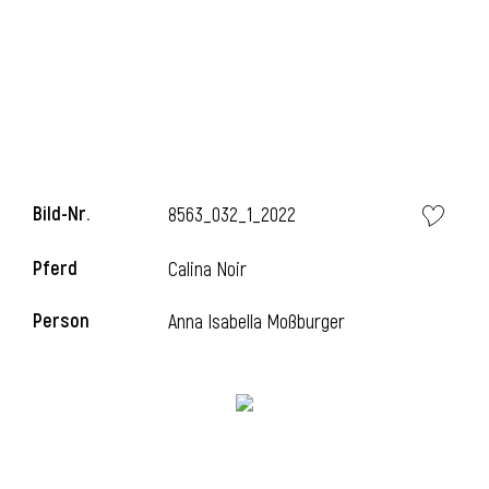
i
Bild-Nr.
8563_032_1_2022
Pferd
Calina Noir
Person
Anna Isabella Moßburger
i