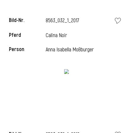
Bild-Nr.
8563_032_1_2017
i
Pferd
Calina Noir
Person
Anna Isabella Moßburger
I