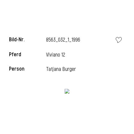
l
Bild-Nr.
8563_032_1_1996
Pferd
Viviano 12
Person
Tatjana Burger
l
l