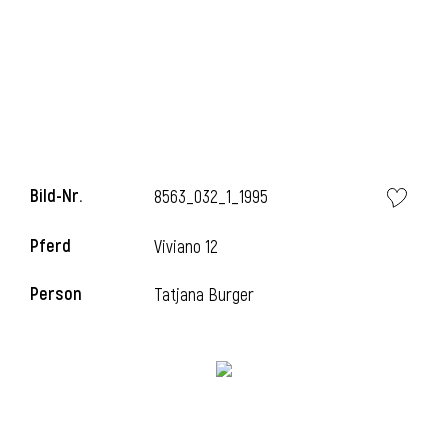
l
Bild-Nr.
8563_032_1_1995
Pferd
Viviano 12
Person
Tatjana Burger