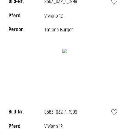
Bild-Nr.
8563_032_1_1998
Pferd
Viviano 12
i
Person
Tatjana Burger
Bild-Nr.
8563_032_1_1999
Pferd
Viviano 12