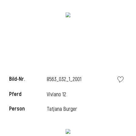
Bild-Nr.
8563_032_1_2001
l
Pferd
Viviano 12
Person
Tatjana Burger