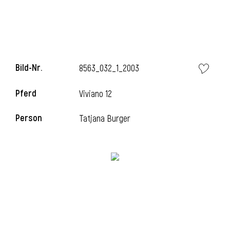
Bild-Nr.
8563_032_1_2003
Pferd
Viviano 12
Person
Tatjana Burger
l
i