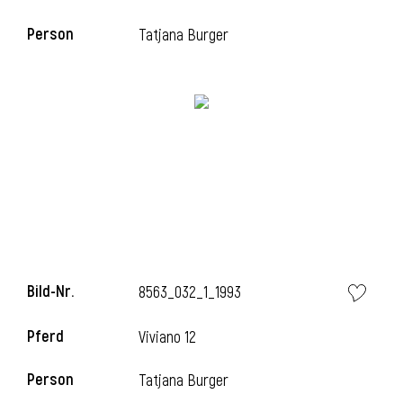
Person
Tatjana Burger
i
Bild-Nr.
8563_032_1_1993
i
Pferd
Viviano 12
Person
Tatjana Burger