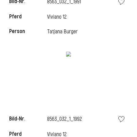
Bild-Nr.
8563_032_1_1991
l
Pferd
Viviano 12
l
Person
Tatjana Burger
Bild-Nr.
8563_032_1_1992
Pferd
Viviano 12