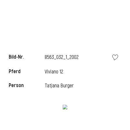
i
Bild-Nr.
8563_032_1_2002
Pferd
Viviano 12
Person
Tatjana Burger
i