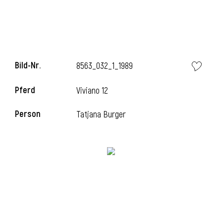
i
Bild-Nr.
8563_032_1_1989
Pferd
Viviano 12
i
Person
Tatjana Burger
l