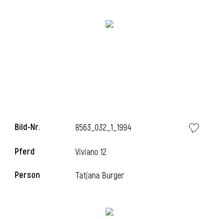
i
i
Bild-Nr.
8563_032_1_1994
l
Pferd
Viviano 12
Person
Tatjana Burger
i