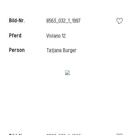
Bild-Nr.
8563_032_1_1997
i
Pferd
Viviano 12
Person
Tatjana Burger
I