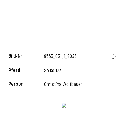
i
Bild-Nr.
8563_031_1_8033
Pferd
Spike 127
Person
Christina Wolfbauer
i