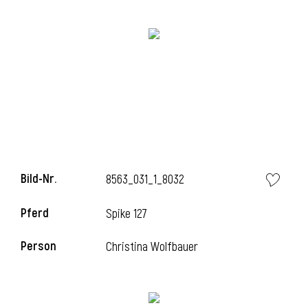
Bild-Nr.
8563_031_1_8032
l
Pferd
Spike 127
Person
Christina Wolfbauer