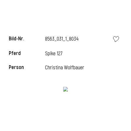
Bild-Nr.
8563_031_1_8034
Pferd
Spike 127
Person
Christina Wolfbauer
l
i