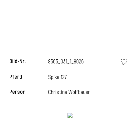
l
Bild-Nr.
8563_031_1_8026
Pferd
Spike 127
Person
Christina Wolfbauer