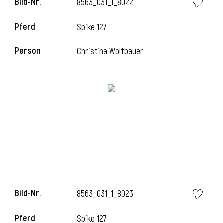
Bild-Nr.
8563_031_1_8022
l
Pferd
Spike 127
l
Person
Christina Wolfbauer
Bild-Nr.
8563_031_1_8023
Pferd
Spike 127