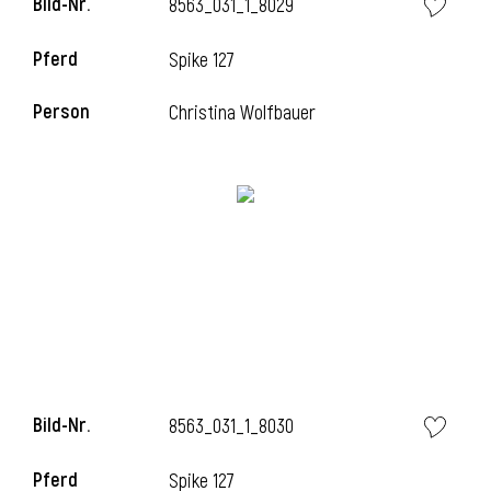
Bild-Nr.
8563_031_1_8029
Pferd
Spike 127
i
Person
Christina Wolfbauer
Bild-Nr.
8563_031_1_8030
Pferd
Spike 127