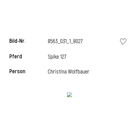
l
Bild-Nr.
8563_031_1_8027
Pferd
Spike 127
Person
Christina Wolfbauer
l
l