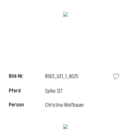
i
i
Bild-Nr.
8563_031_1_8025
l
Pferd
Spike 127
Person
Christina Wolfbauer
i