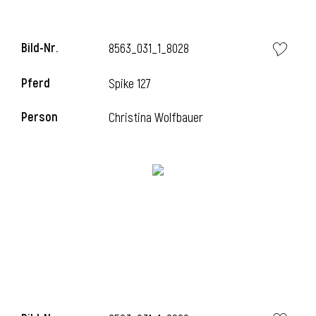
Bild-Nr.
8563_031_1_8028
i
Pferd
Spike 127
Person
Christina Wolfbauer
I