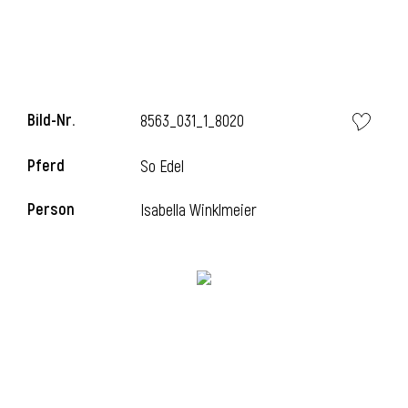
i
Bild-Nr.
8563_031_1_8020
Pferd
So Edel
i
Person
Isabella Winklmeier
l