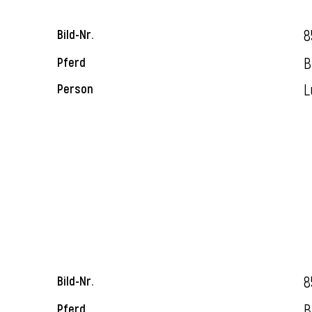
8
Bild-Nr.
B
Pferd
L
Person
8
Bild-Nr.
B
Pferd