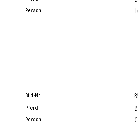
L
Person
8
Bild-Nr.
B
Pferd
C
Person