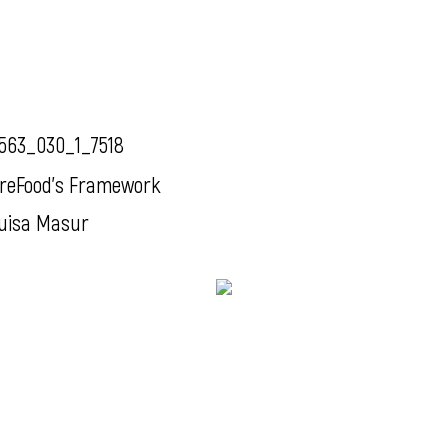
563_030_1_7518
reFood's Framework
uisa Masur