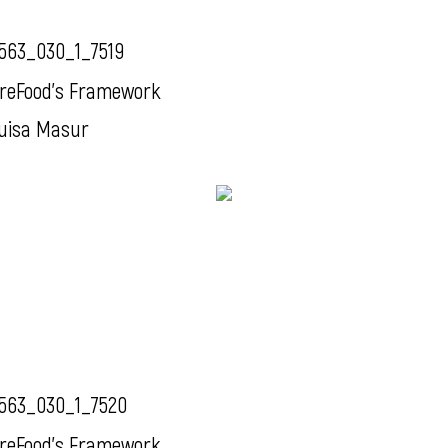
563_030_1_7519
reFood's Framework
uisa Masur
563_030_1_7520
reFood's Framework