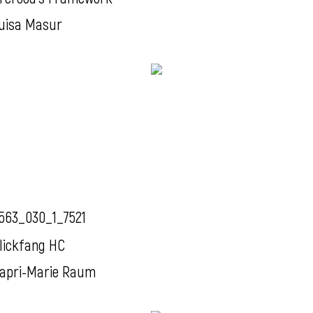
uisa Masur
563_030_1_7521
lickfang HC
apri-Marie Raum