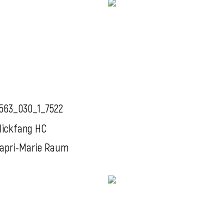
563_030_1_7522
lickfang HC
apri-Marie Raum