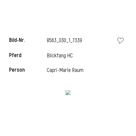
i
Bild-Nr.
8563_030_1_7339
Pferd
Blickfang HC
i
Person
Capri-Marie Raum
l