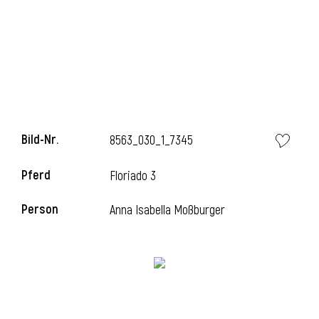
l
Bild-Nr.
8563_030_1_7345
Pferd
Floriado 3
Person
Anna Isabella Moßburger