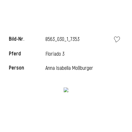
Bild-Nr.
8563_030_1_7353
Pferd
Floriado 3
Person
Anna Isabella Moßburger
l
i