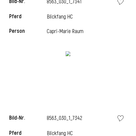
Bild-Nr.
8563_030_1_7341
l
Pferd
Blickfang HC
l
Person
Capri-Marie Raum
Bild-Nr.
8563_030_1_7342
Pferd
Blickfang HC