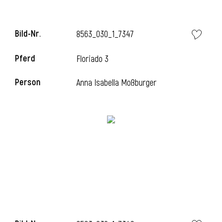
Bild-Nr.
8563_030_1_7347
i
Pferd
Floriado 3
Person
Anna Isabella Moßburger
I