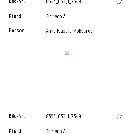
Bild-Nr.
8563_030_1_7348
Pferd
Floriado 3
i
Person
Anna Isabella Moßburger
Bild-Nr.
8563_030_1_7349
Pferd
Floriado 3