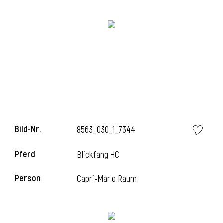
i
i
Bild-Nr.
8563_030_1_7344
l
Pferd
Blickfang HC
Person
Capri-Marie Raum
i