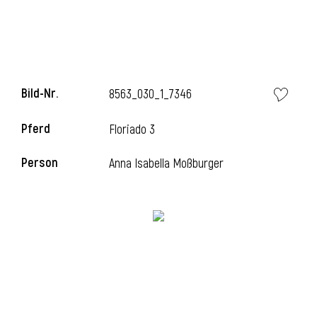
l
Bild-Nr.
8563_030_1_7346
Pferd
Floriado 3
Person
Anna Isabella Moßburger
l
l