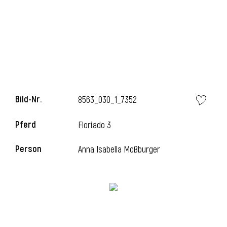
i
Bild-Nr.
8563_030_1_7352
Pferd
Floriado 3
Person
Anna Isabella Moßburger
i