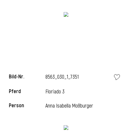
Bild-Nr.
8563_030_1_7351
l
Pferd
Floriado 3
Person
Anna Isabella Moßburger