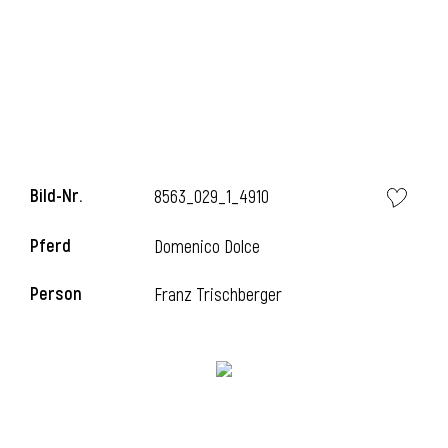
l
Bild-Nr.
8563_029_1_4910
Pferd
Domenico Dolce
Person
Franz Trischberger