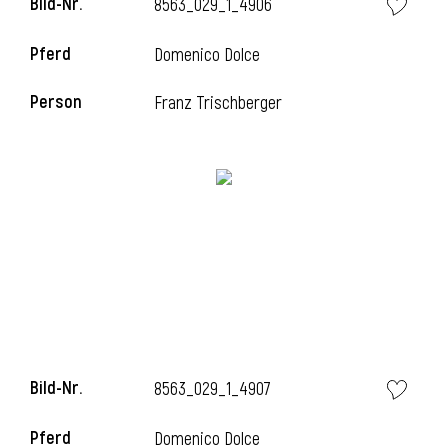
Bild-Nr.
8563_029_1_4906
l
Pferd
Domenico Dolce
l
Person
Franz Trischberger
Bild-Nr.
8563_029_1_4907
Pferd
Domenico Dolce