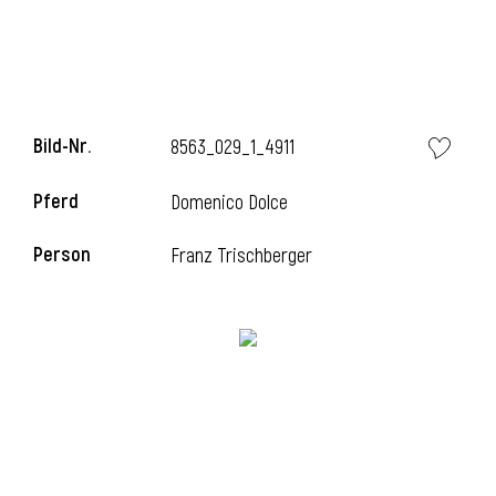
l
Bild-Nr.
8563_029_1_4911
Pferd
Domenico Dolce
Person
Franz Trischberger
l
l