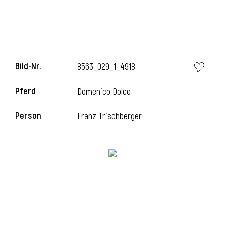
Bild-Nr.
8563_029_1_4918
Pferd
Domenico Dolce
Person
Franz Trischberger
l
i