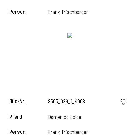
Person
Franz Trischberger
i
Bild-Nr.
8563_029_1_4908
i
Pferd
Domenico Dolce
Person
Franz Trischberger