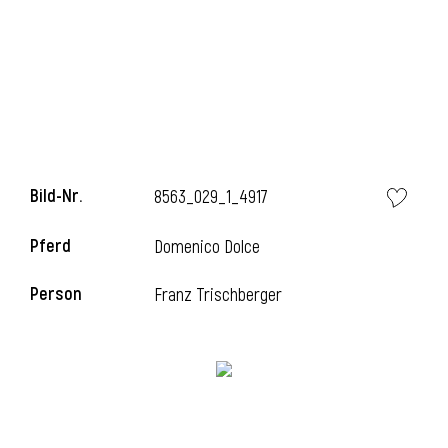
i
Bild-Nr.
8563_029_1_4917
Pferd
Domenico Dolce
Person
Franz Trischberger
i