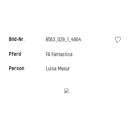
i
Bild-Nr.
8563_029_1_4904
Pferd
FA Fantastica
i
Person
Luisa Masur
l