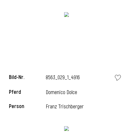
Bild-Nr.
8563_029_1_4916
l
Pferd
Domenico Dolce
Person
Franz Trischberger