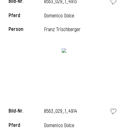
Bild-Nr.
8563_029_1_4913
Pferd
Domenico Dolce
i
Person
Franz Trischberger
Bild-Nr.
8563_029_1_4914
Pferd
Domenico Dolce