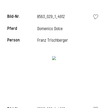
Bild-Nr.
8563_029_1_4912
i
Pferd
Domenico Dolce
Person
Franz Trischberger
I