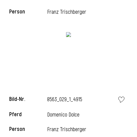
Person
Franz Trischberger
i
Bild-Nr.
8563_029_1_4915
Pferd
Domenico Dolce
Person
Franz Trischberger
i