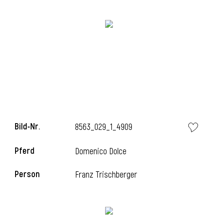
i
i
Bild-Nr.
8563_029_1_4909
l
Pferd
Domenico Dolce
Person
Franz Trischberger
i