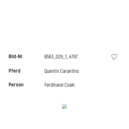
i
Bild-Nr.
8563_029_1_4797
Pferd
Quentin Carantino
Person
Ferdinand Csaki
i