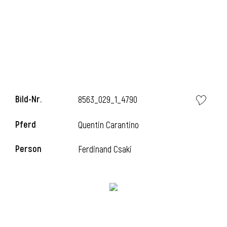
l
Bild-Nr.
8563_029_1_4790
Pferd
Quentin Carantino
Person
Ferdinand Csaki