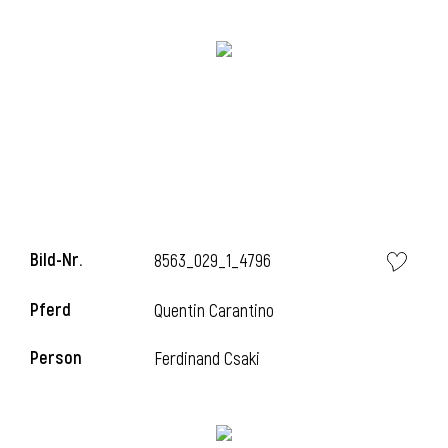
Bild-Nr.
8563_029_1_4796
l
Pferd
Quentin Carantino
Person
Ferdinand Csaki