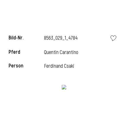
i
Bild-Nr.
8563_029_1_4784
Pferd
Quentin Carantino
i
Person
Ferdinand Csaki
l