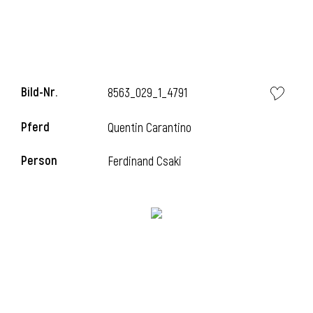
l
Bild-Nr.
8563_029_1_4791
Pferd
Quentin Carantino
Person
Ferdinand Csaki
l
l