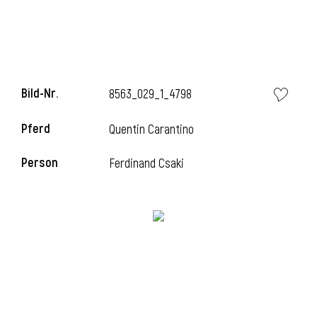
Bild-Nr.
8563_029_1_4798
Pferd
Quentin Carantino
Person
Ferdinand Csaki
l
i