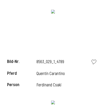
i
i
Bild-Nr.
8563_029_1_4789
l
Pferd
Quentin Carantino
Person
Ferdinand Csaki
i