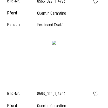
Bild-Nr.
8563_029_1_4793
Pferd
Quentin Carantino
i
Person
Ferdinand Csaki
Bild-Nr.
8563_029_1_4794
Pferd
Quentin Carantino