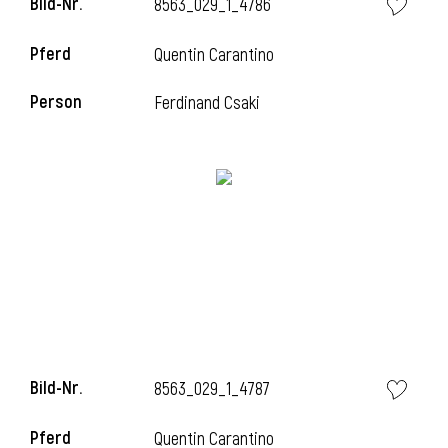
Bild-Nr.
8563_029_1_4786
l
Pferd
Quentin Carantino
l
Person
Ferdinand Csaki
Bild-Nr.
8563_029_1_4787
Pferd
Quentin Carantino