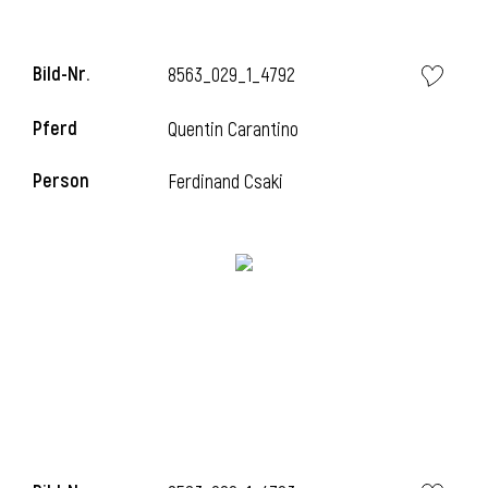
Bild-Nr.
8563_029_1_4792
i
Pferd
Quentin Carantino
Person
Ferdinand Csaki
I