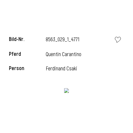
l
Bild-Nr.
8563_029_1_4771
Pferd
Quentin Carantino
Person
Ferdinand Csaki
l
l