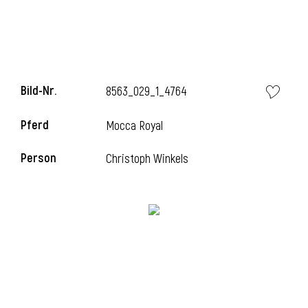
i
Bild-Nr.
8563_029_1_4764
Pferd
Mocca Royal
i
Person
Christoph Winkels
l