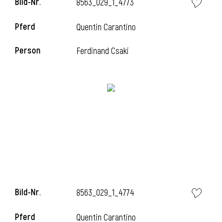
Bild-Nr.
8563_029_1_4773
Pferd
Quentin Carantino
i
Person
Ferdinand Csaki
Bild-Nr.
8563_029_1_4774
Pferd
Quentin Carantino