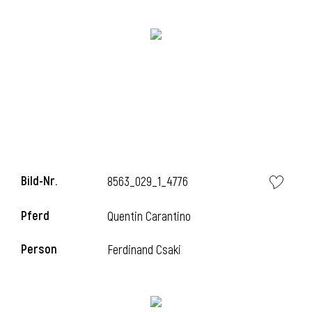
Bild-Nr.
8563_029_1_4776
l
Pferd
Quentin Carantino
Person
Ferdinand Csaki