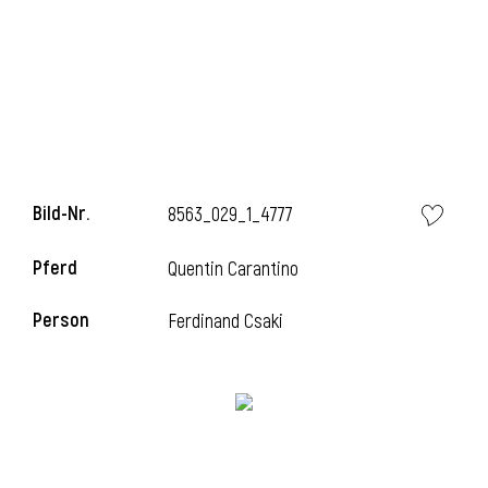
i
Bild-Nr.
8563_029_1_4777
Pferd
Quentin Carantino
Person
Ferdinand Csaki
i