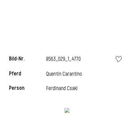
l
Bild-Nr.
8563_029_1_4770
Pferd
Quentin Carantino
Person
Ferdinand Csaki