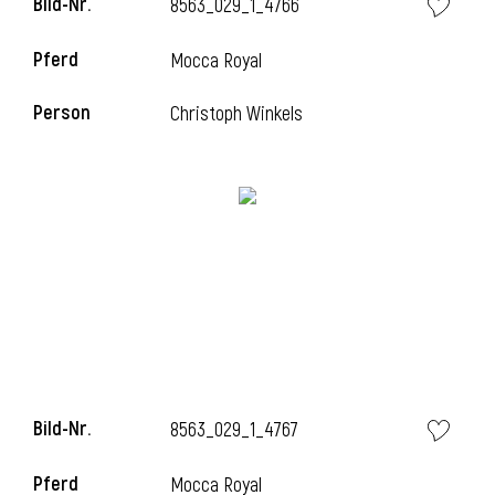
Bild-Nr.
8563_029_1_4766
l
Pferd
Mocca Royal
l
Person
Christoph Winkels
Bild-Nr.
8563_029_1_4767
Pferd
Mocca Royal