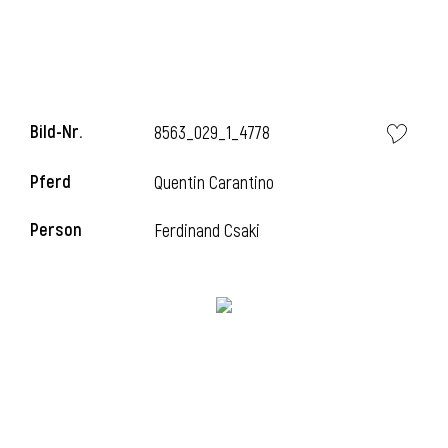
Bild-Nr.
8563_029_1_4778
Pferd
Quentin Carantino
Person
Ferdinand Csaki
l
i