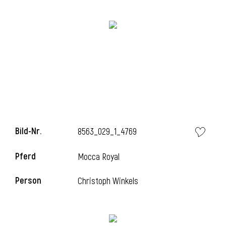
i
i
Bild-Nr.
8563_029_1_4769
l
Pferd
Mocca Royal
Person
Christoph Winkels
i