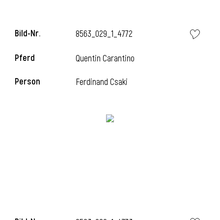
Bild-Nr.
8563_029_1_4772
i
Pferd
Quentin Carantino
Person
Ferdinand Csaki
I