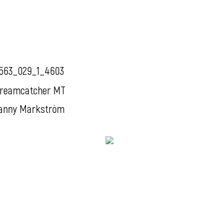
563_029_1_4603
reamcatcher MT
anny Markström