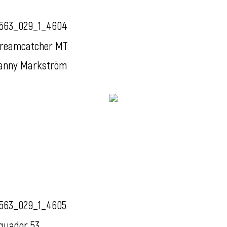
563_029_1_4604
reamcatcher MT
anny Markström
563_029_1_4605
quador 53