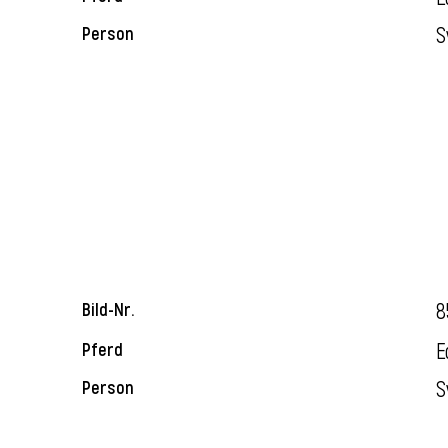
S
Person
8
Bild-Nr.
E
Pferd
S
Person