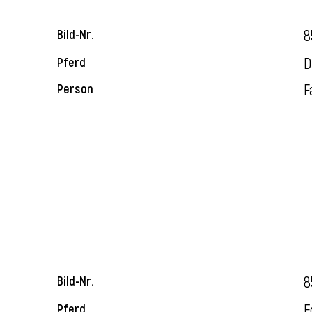
8
Bild-Nr.
D
Pferd
F
Person
8
Bild-Nr.
E
Pferd