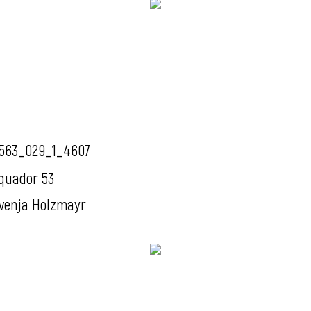
563_029_1_4607
quador 53
venja Holzmayr