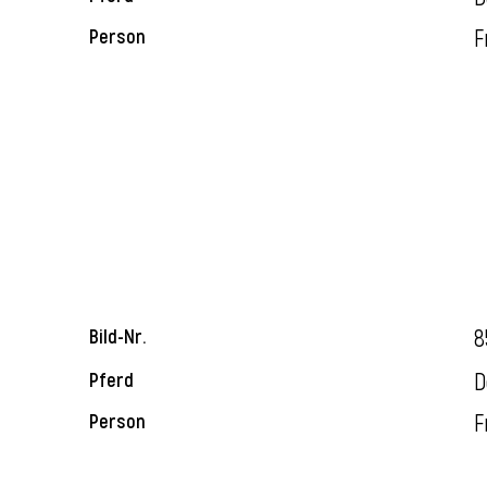
F
Person
8
Bild-Nr.
D
Pferd
F
Person