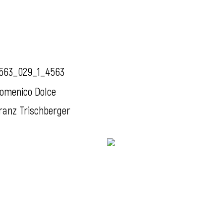
563_029_1_4563
omenico Dolce
ranz Trischberger