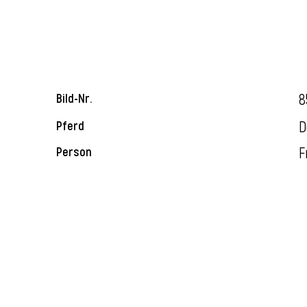
8
Bild-Nr.
D
Pferd
F
Person