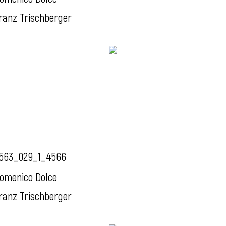
ranz Trischberger
563_029_1_4566
omenico Dolce
ranz Trischberger