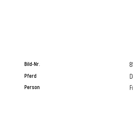
8
Bild-Nr.
D
Pferd
F
Person