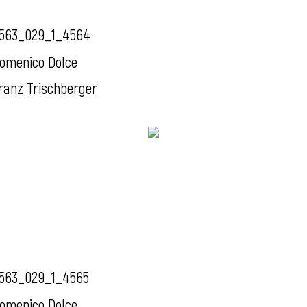
563_029_1_4564
omenico Dolce
ranz Trischberger
563_029_1_4565
omenico Dolce