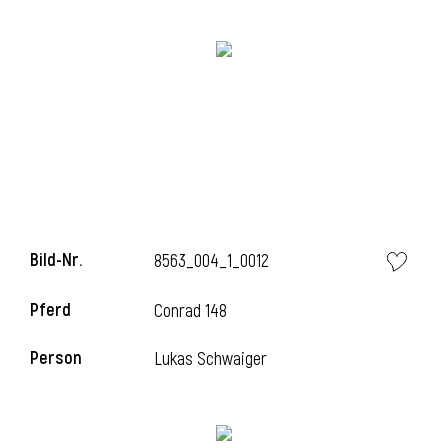
i
i
Bild-Nr.
8563_004_1_0012
l
Pferd
Conrad 148
Person
Lukas Schwaiger
i