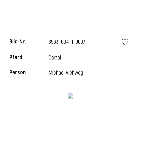
i
Bild-Nr.
8563_004_1_0007
Pferd
Cartal
i
Person
Michael Viehweg
l