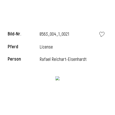
Bild-Nr.
8563_004_1_0021
Pferd
License
Person
Rafael Reichart-Eisenhardt
l
i