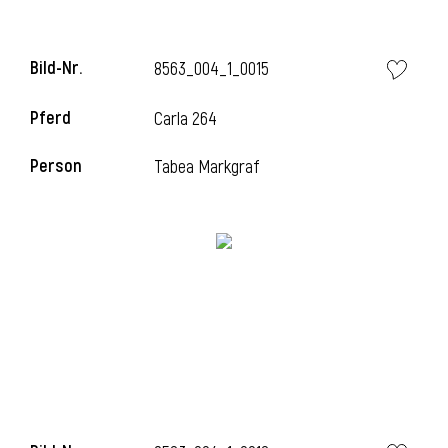
Bild-Nr.
8563_004_1_0015
i
Pferd
Carla 264
Person
Tabea Markgraf
I