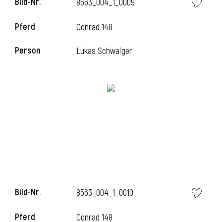
Bild-Nr.
8563_004_1_0009
l
Pferd
Conrad 148
l
Person
Lukas Schwaiger
Bild-Nr.
8563_004_1_0010
Pferd
Conrad 148