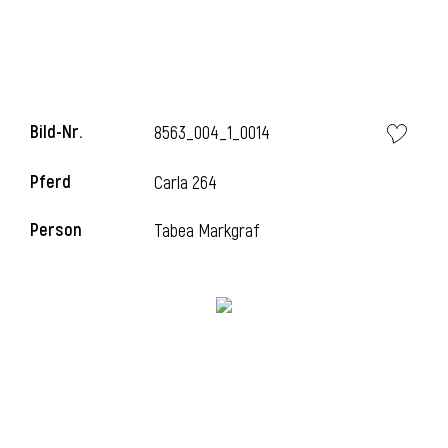
l
Bild-Nr.
8563_004_1_0014
Pferd
Carla 264
Person
Tabea Markgraf
l
l