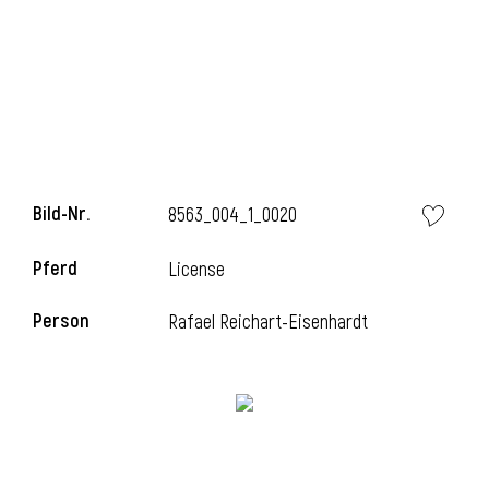
i
Bild-Nr.
8563_004_1_0020
Pferd
License
Person
Rafael Reichart-Eisenhardt
i