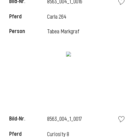
Bild-Nr.
8563_004_1_0016
Pferd
Carla 264
i
Person
Tabea Markgraf
Bild-Nr.
8563_004_1_0017
Pferd
Curiosity 8