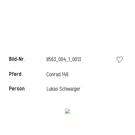
l
Bild-Nr.
8563_004_1_0013
Pferd
Conrad 148
Person
Lukas Schwaiger