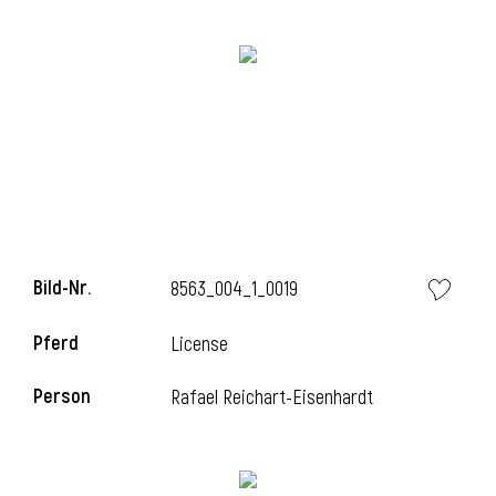
Bild-Nr.
8563_004_1_0019
l
Pferd
License
Person
Rafael Reichart-Eisenhardt