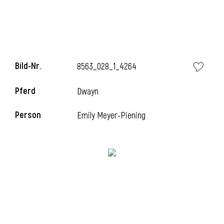
i
Bild-Nr.
8563_028_1_4264
Pferd
Dwayn
i
Person
Emily Meyer-Piening
l