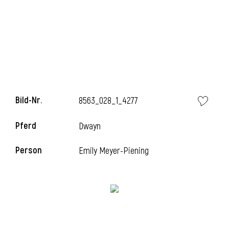
i
Bild-Nr.
8563_028_1_4277
Pferd
Dwayn
Person
Emily Meyer-Piening
i