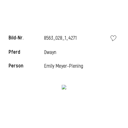
l
Bild-Nr.
8563_028_1_4271
Pferd
Dwayn
Person
Emily Meyer-Piening
l
l