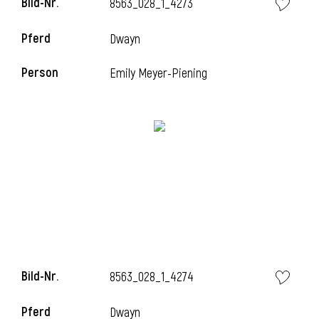
Bild-Nr.
8563_028_1_4273
Pferd
Dwayn
i
Person
Emily Meyer-Piening
Bild-Nr.
8563_028_1_4274
Pferd
Dwayn