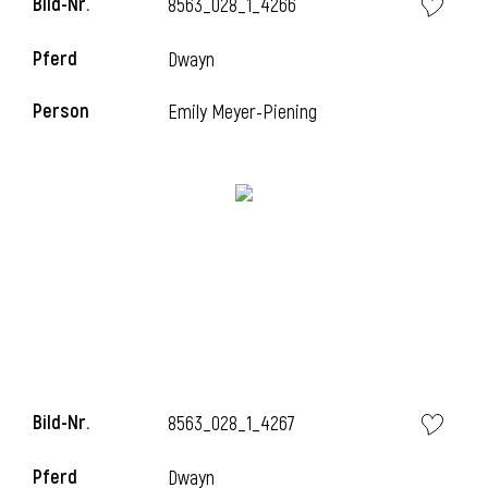
Bild-Nr.
8563_028_1_4266
l
Pferd
Dwayn
l
Person
Emily Meyer-Piening
Bild-Nr.
8563_028_1_4267
Pferd
Dwayn