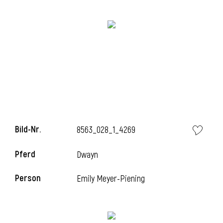
i
i
Bild-Nr.
8563_028_1_4269
l
Pferd
Dwayn
Person
Emily Meyer-Piening
i