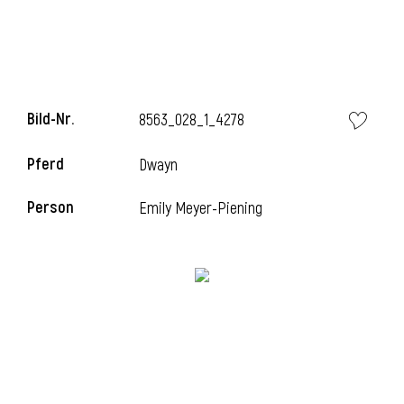
Bild-Nr.
8563_028_1_4278
Pferd
Dwayn
Person
Emily Meyer-Piening
l
i