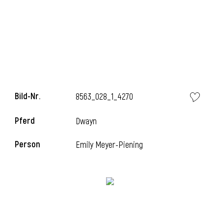
l
Bild-Nr.
8563_028_1_4270
Pferd
Dwayn
Person
Emily Meyer-Piening