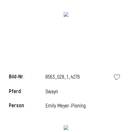
Bild-Nr.
8563_028_1_4276
l
Pferd
Dwayn
Person
Emily Meyer-Piening