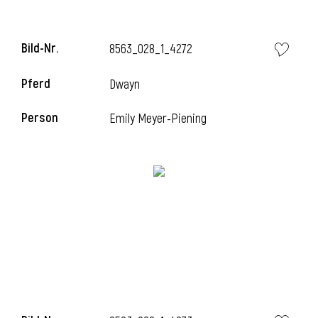
Bild-Nr.
8563_028_1_4272
i
Pferd
Dwayn
Person
Emily Meyer-Piening
I