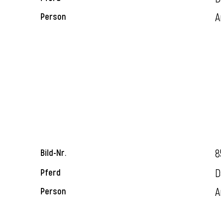
A
Person
8
Bild-Nr.
D
Pferd
A
Person