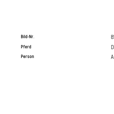
8
Bild-Nr.
D
Pferd
A
Person