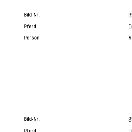
8
Bild-Nr.
D
Pferd
A
Person
8
Bild-Nr.
D
Pferd