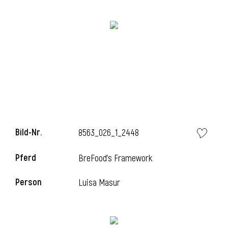
Bild-Nr.
8563_026_1_2448
l
Pferd
BreFood's Framework
Person
Luisa Masur