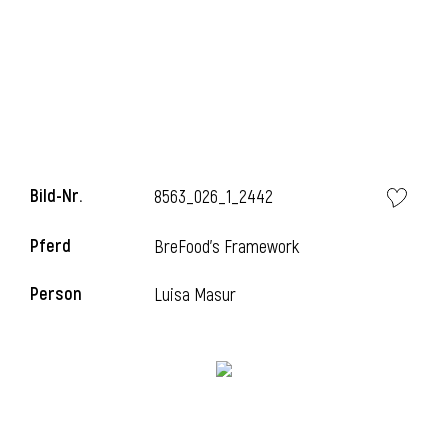
l
Bild-Nr.
8563_026_1_2442
Pferd
BreFood's Framework
Person
Luisa Masur