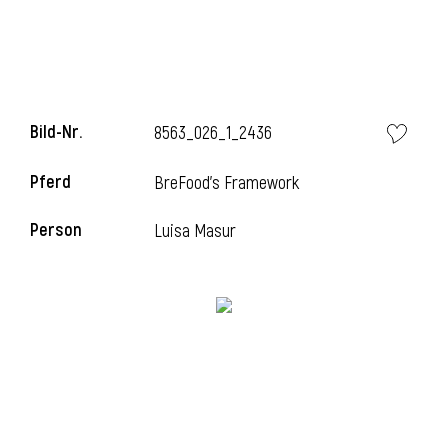
i
Bild-Nr.
8563_026_1_2436
Pferd
BreFood's Framework
i
Person
Luisa Masur
l