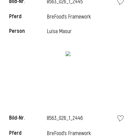
Bild-Nr.
8563_026_1_2445
Pferd
BreFood's Framework
i
Person
Luisa Masur
Bild-Nr.
8563_026_1_2446
Pferd
BreFood's Framework