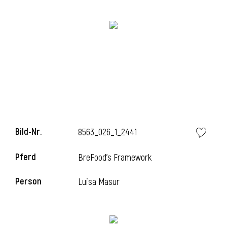
i
i
Bild-Nr.
8563_026_1_2441
l
Pferd
BreFood's Framework
Person
Luisa Masur
i