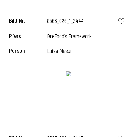
Bild-Nr.
8563_026_1_2444
i
Pferd
BreFood's Framework
Person
Luisa Masur
I