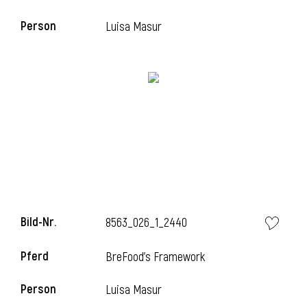
Person
Luisa Masur
i
Bild-Nr.
8563_026_1_2440
i
Pferd
BreFood's Framework
Person
Luisa Masur