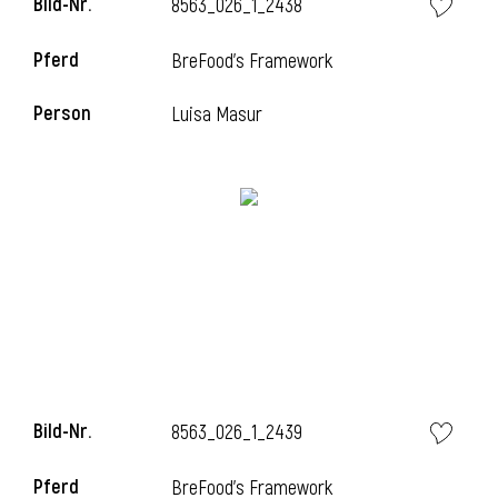
Bild-Nr.
8563_026_1_2438
l
Pferd
BreFood's Framework
l
Person
Luisa Masur
Bild-Nr.
8563_026_1_2439
Pferd
BreFood's Framework