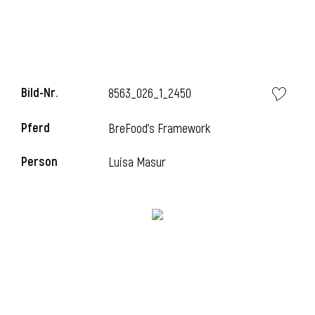
Bild-Nr.
8563_026_1_2450
Pferd
BreFood's Framework
Person
Luisa Masur
l
i