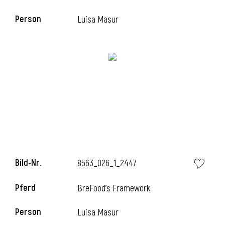
Person
Luisa Masur
i
Bild-Nr.
8563_026_1_2447
Pferd
BreFood's Framework
Person
Luisa Masur
i