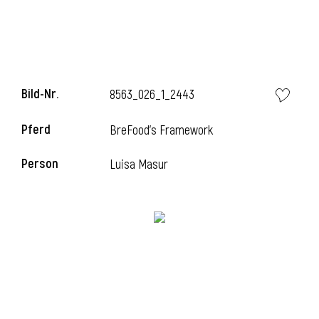
l
Bild-Nr.
8563_026_1_2443
Pferd
BreFood's Framework
Person
Luisa Masur
l
l