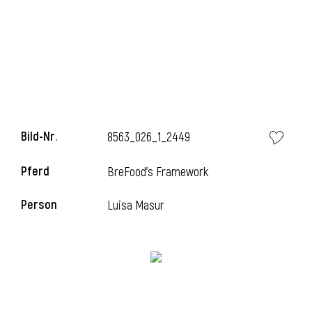
i
Bild-Nr.
8563_026_1_2449
Pferd
BreFood's Framework
Person
Luisa Masur
i