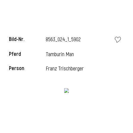
Bild-Nr.
8563_024_1_5902
Pferd
Tamburin Man
Person
Franz Trischberger
l
i