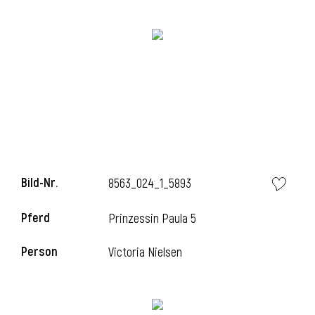
i
i
Bild-Nr.
8563_024_1_5893
l
Pferd
Prinzessin Paula 5
Person
Victoria Nielsen
i