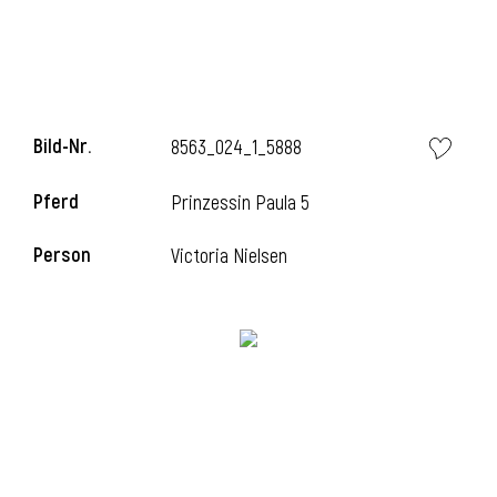
i
Bild-Nr.
8563_024_1_5888
Pferd
Prinzessin Paula 5
i
Person
Victoria Nielsen
l