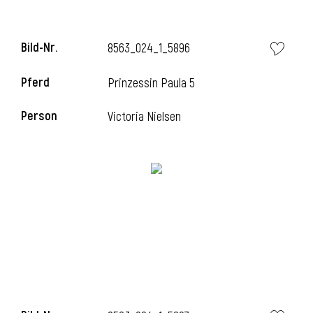
Bild-Nr.
8563_024_1_5896
i
Pferd
Prinzessin Paula 5
Person
Victoria Nielsen
I