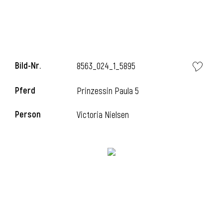
l
Bild-Nr.
8563_024_1_5895
Pferd
Prinzessin Paula 5
Person
Victoria Nielsen
l
l