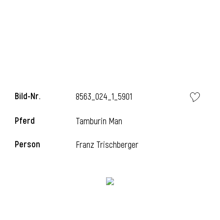
i
Bild-Nr.
8563_024_1_5901
Pferd
Tamburin Man
Person
Franz Trischberger
i