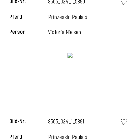
Bild-Nr.
8563_024_1_5890
l
Pferd
Prinzessin Paula 5
l
Person
Victoria Nielsen
Bild-Nr.
8563_024_1_5891
Pferd
Prinzessin Paula 5