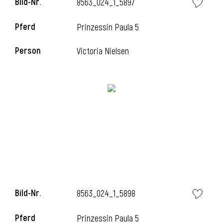
Bild-Nr.
8563_024_1_5897
Pferd
Prinzessin Paula 5
i
Person
Victoria Nielsen
Bild-Nr.
8563_024_1_5898
Pferd
Prinzessin Paula 5