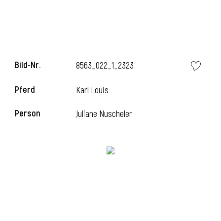
Bild-Nr.
8563_022_1_2323
Pferd
Karl Louis
Person
Juliane Nuscheler
l
i