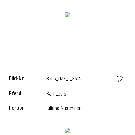
i
i
Bild-Nr.
8563_022_1_2314
l
Pferd
Karl Louis
Person
Juliane Nuscheler
i