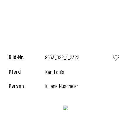
i
Bild-Nr.
8563_022_1_2322
Pferd
Karl Louis
Person
Juliane Nuscheler
i