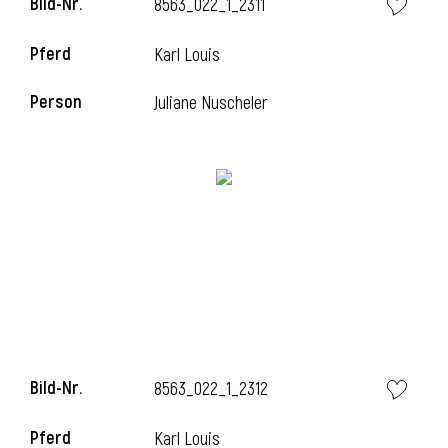
Bild-Nr.
8563_022_1_2311
l
Pferd
Karl Louis
l
Person
Juliane Nuscheler
Bild-Nr.
8563_022_1_2312
Pferd
Karl Louis