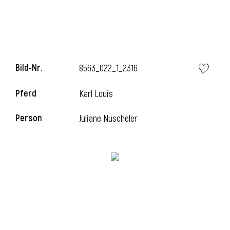
l
Bild-Nr.
8563_022_1_2316
Pferd
Karl Louis
Person
Juliane Nuscheler
l
l