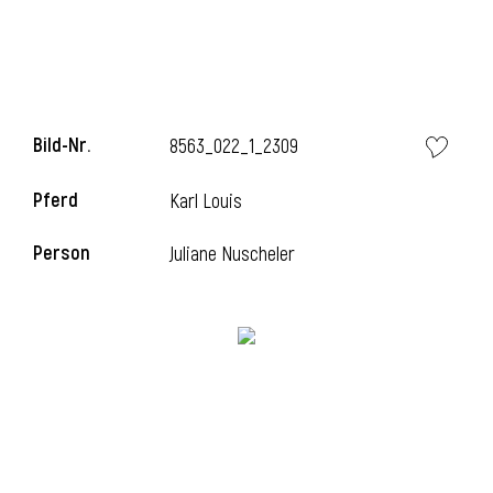
i
Bild-Nr.
8563_022_1_2309
Pferd
Karl Louis
i
Person
Juliane Nuscheler
l