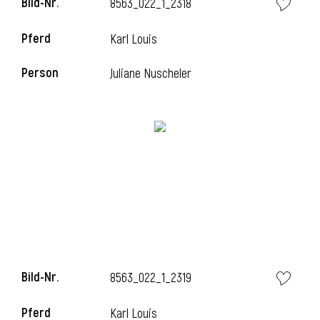
Bild-Nr.
8563_022_1_2318
Pferd
Karl Louis
i
Person
Juliane Nuscheler
Bild-Nr.
8563_022_1_2319
Pferd
Karl Louis