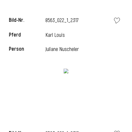
Bild-Nr.
8563_022_1_2317
i
Pferd
Karl Louis
Person
Juliane Nuscheler
I