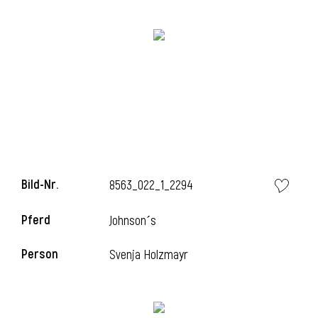
i
i
Bild-Nr.
8563_022_1_2294
l
Pferd
Johnson´s
Person
Svenja Holzmayr
i