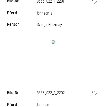
Bild-Nr.
8563_022_1_2291
l
Pferd
Johnson´s
l
Person
Svenja Holzmayr
Bild-Nr.
8563_022_1_2292
Pferd
Johnson´s