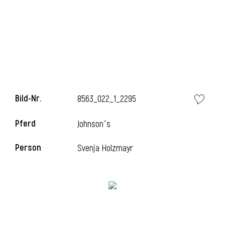
l
Bild-Nr.
8563_022_1_2295
Pferd
Johnson´s
Person
Svenja Holzmayr