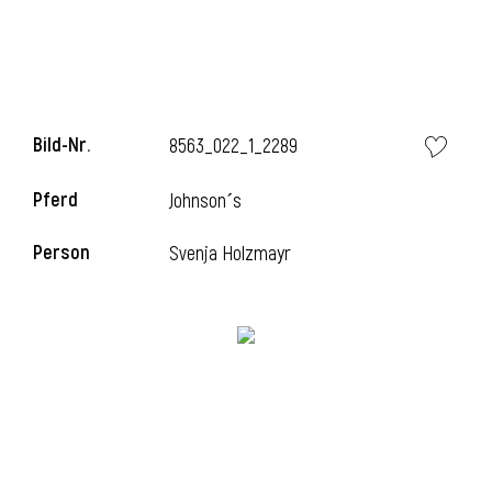
i
Bild-Nr.
8563_022_1_2289
Pferd
Johnson´s
i
Person
Svenja Holzmayr
l