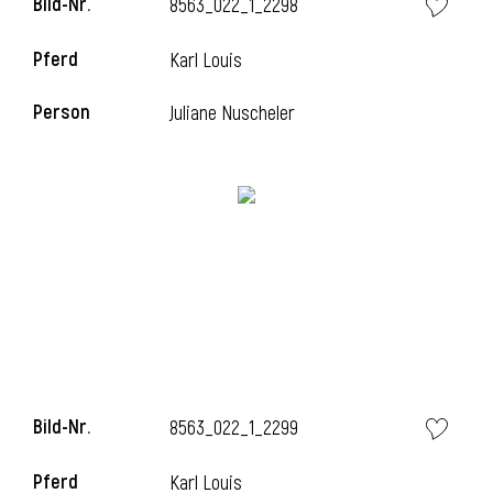
Bild-Nr.
8563_022_1_2298
Pferd
Karl Louis
i
Person
Juliane Nuscheler
Bild-Nr.
8563_022_1_2299
Pferd
Karl Louis