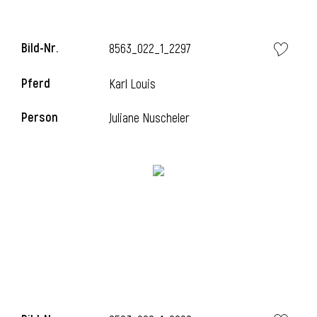
Bild-Nr.
8563_022_1_2297
i
Pferd
Karl Louis
Person
Juliane Nuscheler
I