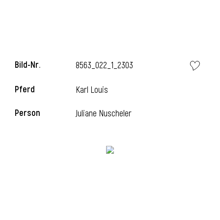
Bild-Nr.
8563_022_1_2303
Pferd
Karl Louis
Person
Juliane Nuscheler
l
i