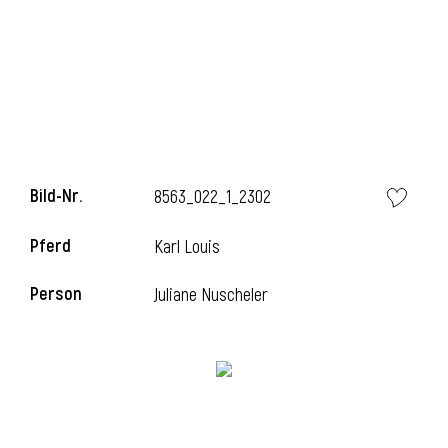
i
Bild-Nr.
8563_022_1_2302
Pferd
Karl Louis
Person
Juliane Nuscheler
i