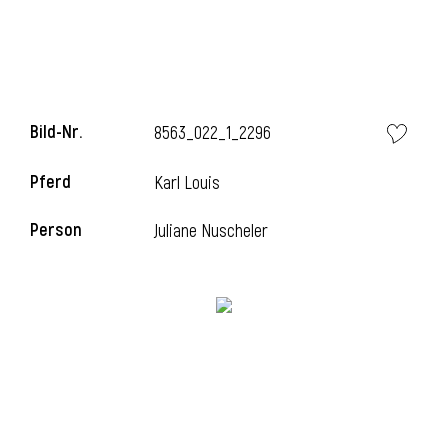
l
Bild-Nr.
8563_022_1_2296
Pferd
Karl Louis
Person
Juliane Nuscheler
l
l