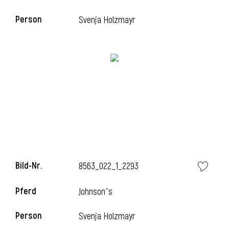
Person
Svenja Holzmayr
i
Bild-Nr.
8563_022_1_2293
i
Pferd
Johnson´s
Person
Svenja Holzmayr