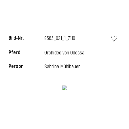
i
Bild-Nr.
8563_021_1_7110
Pferd
Orchidee von Odessa
i
Person
Sabrina Mühlbauer
l