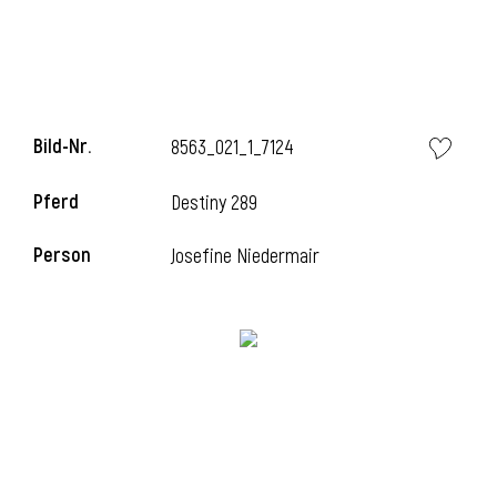
Bild-Nr.
8563_021_1_7124
Pferd
Destiny 289
Person
Josefine Niedermair
l
i