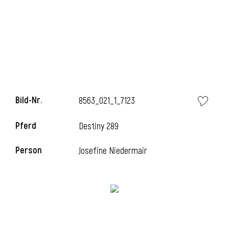
i
Bild-Nr.
8563_021_1_7123
Pferd
Destiny 289
Person
Josefine Niedermair
i