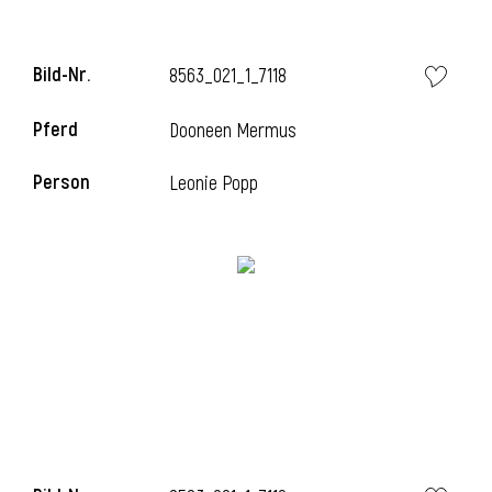
Bild-Nr.
8563_021_1_7118
i
Pferd
Dooneen Mermus
Person
Leonie Popp
I