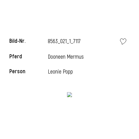
l
Bild-Nr.
8563_021_1_7117
Pferd
Dooneen Mermus
Person
Leonie Popp
l
l