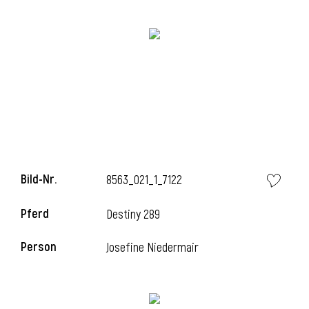
Bild-Nr.
8563_021_1_7122
l
Pferd
Destiny 289
Person
Josefine Niedermair