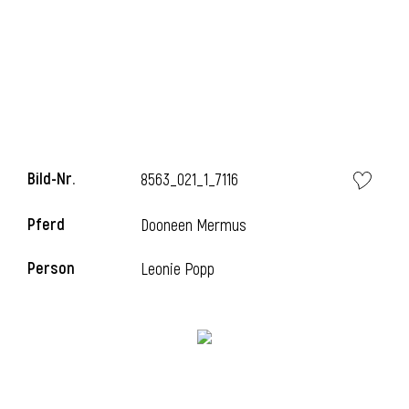
l
Bild-Nr.
8563_021_1_7116
Pferd
Dooneen Mermus
Person
Leonie Popp