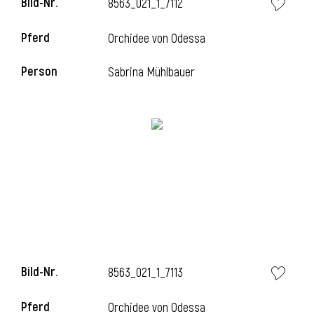
Bild-Nr.
8563_021_1_7112
l
Pferd
Orchidee von Odessa
l
Person
Sabrina Mühlbauer
Bild-Nr.
8563_021_1_7113
Pferd
Orchidee von Odessa