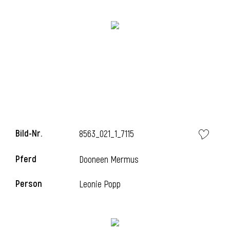
i
i
Bild-Nr.
8563_021_1_7115
l
Pferd
Dooneen Mermus
Person
Leonie Popp
i