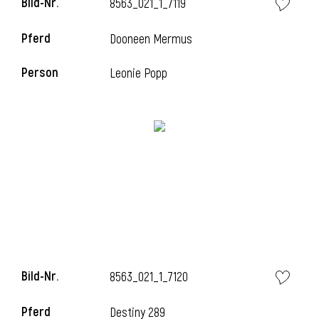
Bild-Nr.
8563_021_1_7119
Pferd
Dooneen Mermus
i
Person
Leonie Popp
Bild-Nr.
8563_021_1_7120
Pferd
Destiny 289