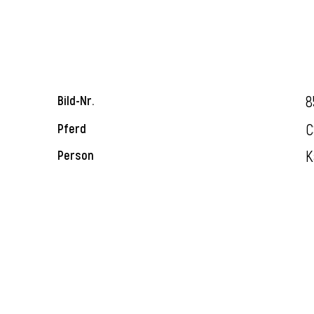
8
Bild-Nr.
C
Pferd
K
Person