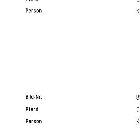
K
Person
8
Bild-Nr.
C
Pferd
K
Person