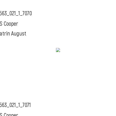
563_021_1_7070
S Cooper
atrin August
563_021_1_7071
S Cooper