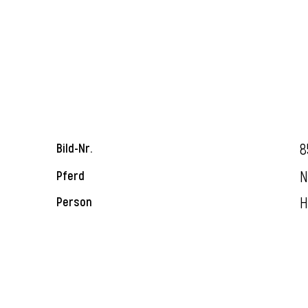
8
Bild-Nr.
N
Pferd
H
Person