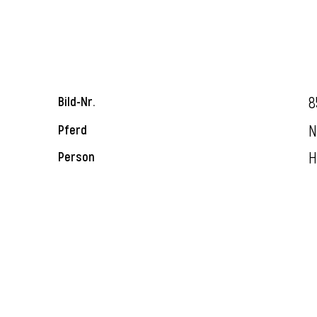
8
Bild-Nr.
N
Pferd
H
Person