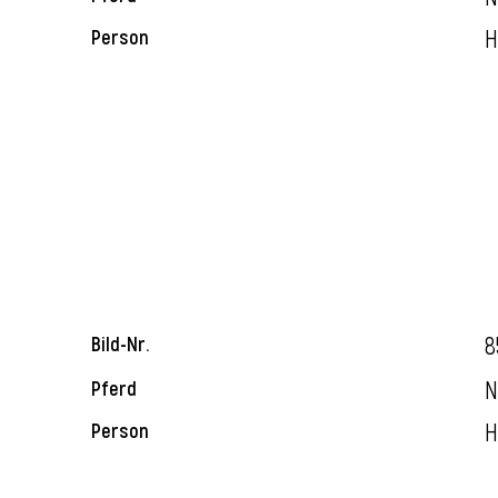
H
Person
8
Bild-Nr.
N
Pferd
H
Person