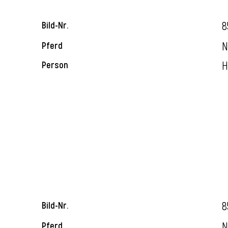
8
Bild-Nr.
N
Pferd
H
Person
8
Bild-Nr.
N
Pferd