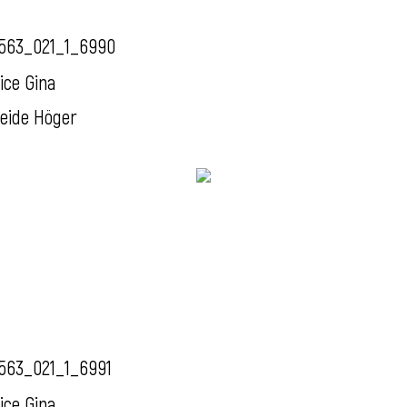
563_021_1_6990
ice Gina
eide Höger
563_021_1_6991
ice Gina