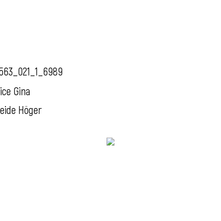
563_021_1_6989
ice Gina
eide Höger