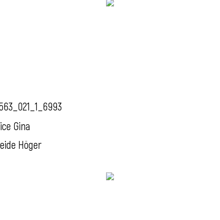
563_021_1_6993
ice Gina
eide Höger