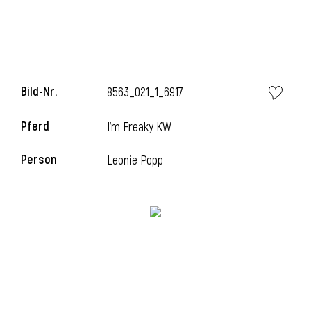
l
Bild-Nr.
8563_021_1_6917
Pferd
I'm Freaky KW
Person
Leonie Popp
l
l