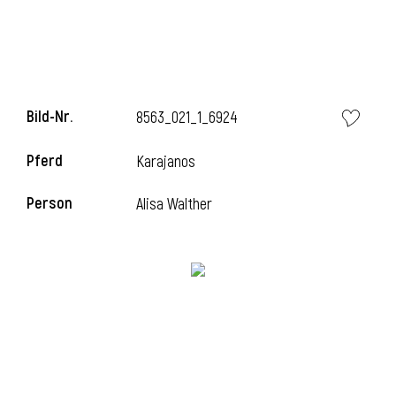
Bild-Nr.
8563_021_1_6924
Pferd
Karajanos
Person
Alisa Walther
l
i