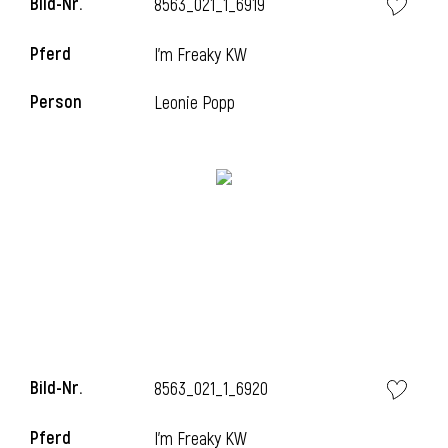
Bild-Nr.
8563_021_1_6919
Pferd
I'm Freaky KW
i
Person
Leonie Popp
Bild-Nr.
8563_021_1_6920
Pferd
I'm Freaky KW