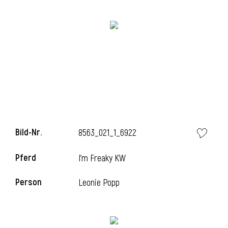
Bild-Nr.
8563_021_1_6922
l
Pferd
I'm Freaky KW
Person
Leonie Popp