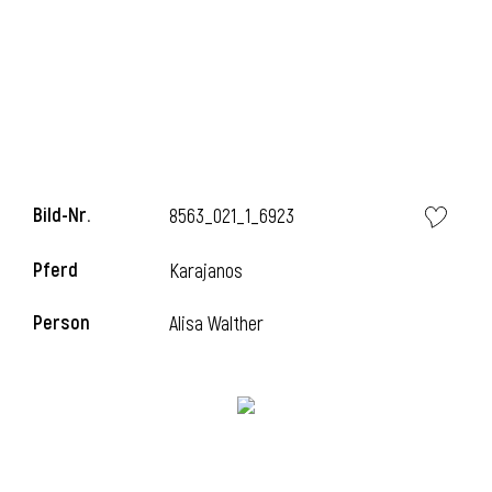
i
Bild-Nr.
8563_021_1_6923
Pferd
Karajanos
Person
Alisa Walther
i