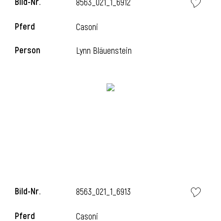
Bild-Nr.
8563_021_1_6912
l
Pferd
Casoni
l
Person
Lynn Bläuenstein
Bild-Nr.
8563_021_1_6913
Pferd
Casoni