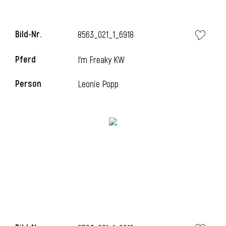
Bild-Nr.
8563_021_1_6918
i
Pferd
I'm Freaky KW
Person
Leonie Popp
I