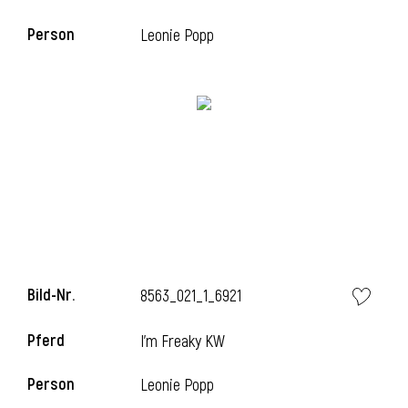
Person
Leonie Popp
i
Bild-Nr.
8563_021_1_6921
Pferd
I'm Freaky KW
Person
Leonie Popp
i