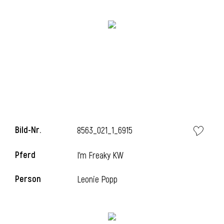
i
i
Bild-Nr.
8563_021_1_6915
l
Pferd
I'm Freaky KW
Person
Leonie Popp
i