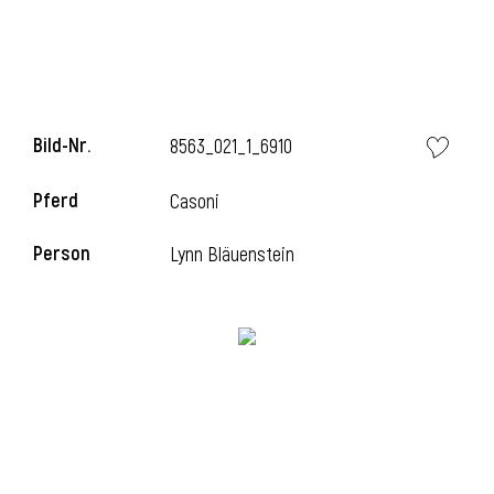
i
Bild-Nr.
8563_021_1_6910
Pferd
Casoni
i
Person
Lynn Bläuenstein
l