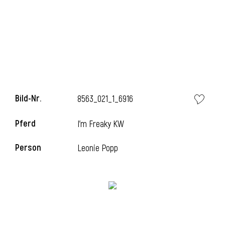
l
Bild-Nr.
8563_021_1_6916
Pferd
I'm Freaky KW
Person
Leonie Popp