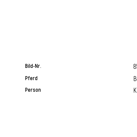
8
Bild-Nr.
B
Pferd
K
Person