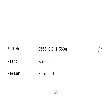
l
Bild-Nr.
8563_019_1_3694
Pferd
Batida Canosa
Person
Kerstin Graf