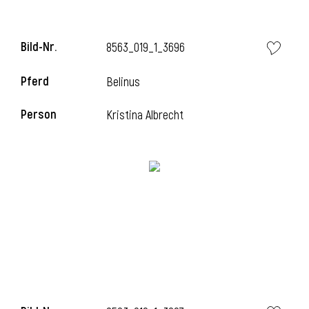
Bild-Nr.
8563_019_1_3696
i
Pferd
Belinus
Person
Kristina Albrecht
I