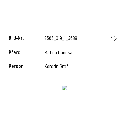
i
Bild-Nr.
8563_019_1_3688
Pferd
Batida Canosa
i
Person
Kerstin Graf
l