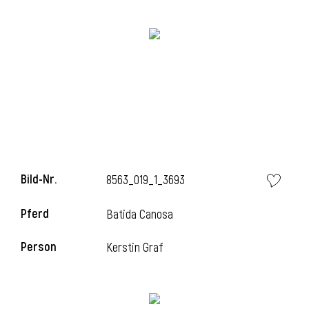
i
i
Bild-Nr.
8563_019_1_3693
l
Pferd
Batida Canosa
Person
Kerstin Graf
i