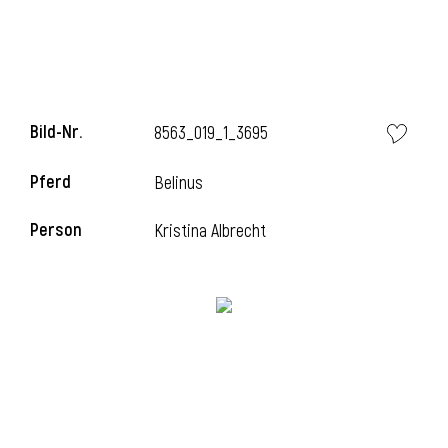
l
Bild-Nr.
8563_019_1_3695
Pferd
Belinus
Person
Kristina Albrecht
l
l