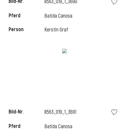
Bild-Nr.
8563_019_1_3690
l
Pferd
Batida Canosa
l
Person
Kerstin Graf
Bild-Nr.
8563_019_1_3691
Pferd
Batida Canosa