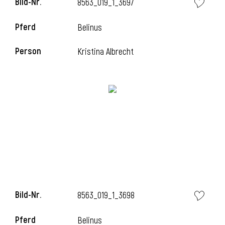
Bild-Nr.
8563_019_1_3697
Pferd
Belinus
i
Person
Kristina Albrecht
Bild-Nr.
8563_019_1_3698
Pferd
Belinus