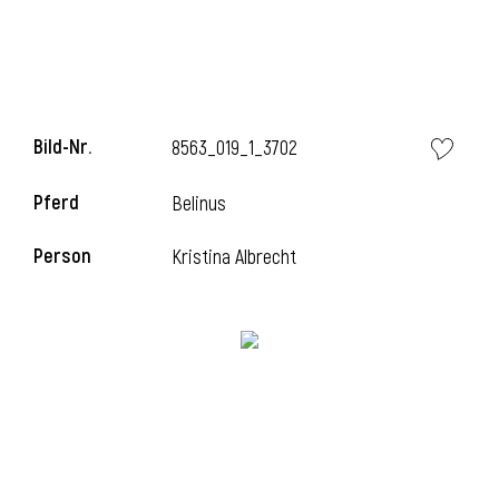
Bild-Nr.
8563_019_1_3702
Pferd
Belinus
Person
Kristina Albrecht
l
i