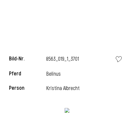
i
Bild-Nr.
8563_019_1_3701
Pferd
Belinus
Person
Kristina Albrecht
i