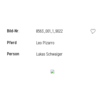
i
Bild-Nr.
8563_001_1_9022
Pferd
Leo Pizarro
i
Person
Lukas Schwaiger
l