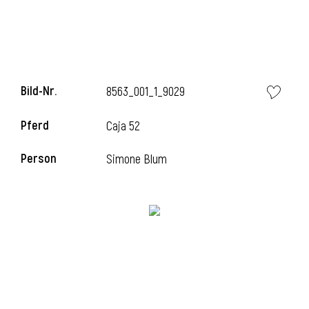
l
Bild-Nr.
8563_001_1_9029
Pferd
Caja 52
Person
Simone Blum
l
l