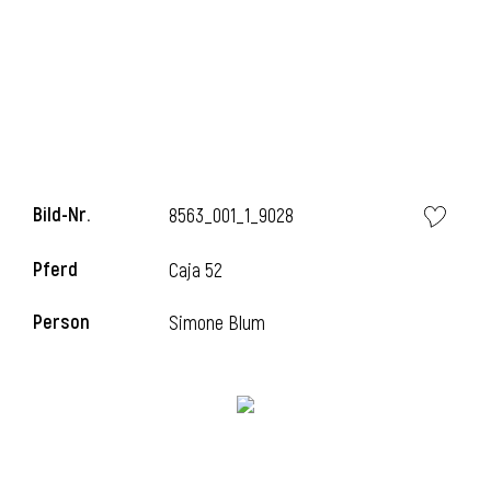
l
Bild-Nr.
8563_001_1_9028
Pferd
Caja 52
Person
Simone Blum