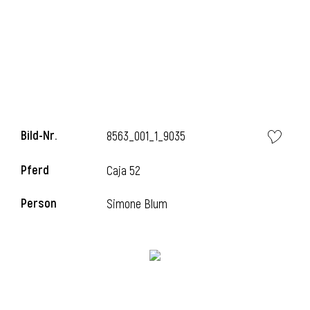
i
Bild-Nr.
8563_001_1_9035
Pferd
Caja 52
Person
Simone Blum
i