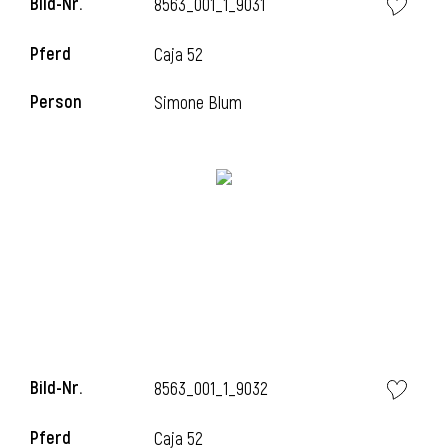
Bild-Nr.
8563_001_1_9031
Pferd
Caja 52
i
Person
Simone Blum
Bild-Nr.
8563_001_1_9032
Pferd
Caja 52