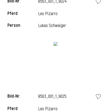
Bild-Nr.
8563_001_1_9024
l
Pferd
Leo Pizarro
l
Person
Lukas Schwaiger
Bild-Nr.
8563_001_1_9025
Pferd
Leo Pizarro