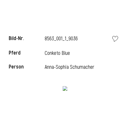
Bild-Nr.
8563_001_1_9036
Pferd
Conketo Blue
Person
Anna-Sophia Schumacher
l
i