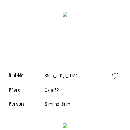
Bild-Nr.
8563_001_1_9034
l
Pferd
Caja 52
Person
Simone Blum