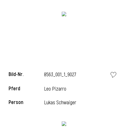
i
i
Bild-Nr.
8563_001_1_9027
l
Pferd
Leo Pizarro
Person
Lukas Schwaiger
i