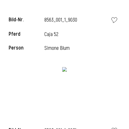
Bild-Nr.
8563_001_1_9030
i
Pferd
Caja 52
Person
Simone Blum
I