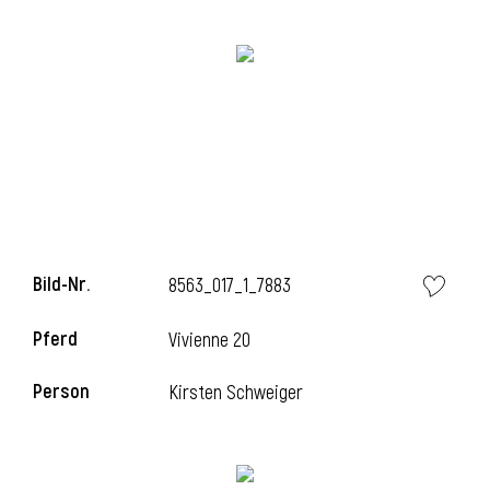
i
i
Bild-Nr.
8563_017_1_7883
l
Pferd
Vivienne 20
Person
Kirsten Schweiger
i