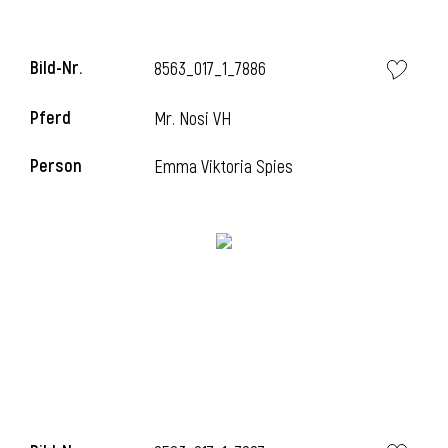
Bild-Nr.
8563_017_1_7886
i
Pferd
Mr. Nosi VH
Person
Emma Viktoria Spies
I