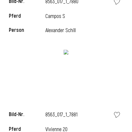
Bild-Nr.
8563_017_1_7880
l
Pferd
Campos S
l
Person
Alexander Schill
Bild-Nr.
8563_017_1_7881
Pferd
Vivienne 20