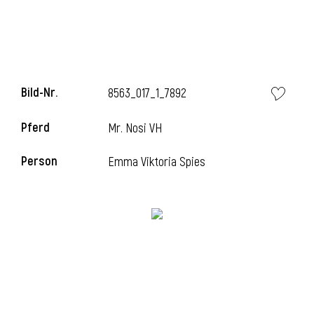
Bild-Nr.
8563_017_1_7892
Pferd
Mr. Nosi VH
Person
Emma Viktoria Spies
l
i