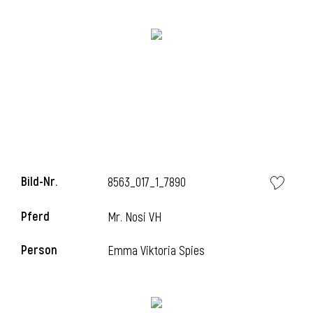
Bild-Nr.
8563_017_1_7890
l
Pferd
Mr. Nosi VH
Person
Emma Viktoria Spies