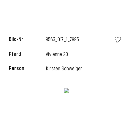
l
Bild-Nr.
8563_017_1_7885
Pferd
Vivienne 20
Person
Kirsten Schweiger
l
l