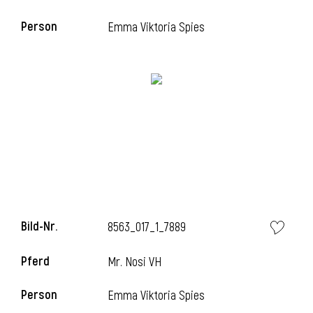
Person
Emma Viktoria Spies
i
Bild-Nr.
8563_017_1_7889
Pferd
Mr. Nosi VH
Person
Emma Viktoria Spies
i