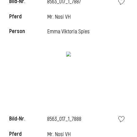
Bild-Nr.
8563_017_1_7887
Pferd
Mr. Nosi VH
i
Person
Emma Viktoria Spies
Bild-Nr.
8563_017_1_7888
Pferd
Mr. Nosi VH