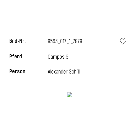
i
Bild-Nr.
8563_017_1_7878
Pferd
Campos S
i
Person
Alexander Schill
l