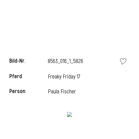
i
Bild-Nr.
8563_016_1_5826
Pferd
Freaky Friday 17
Person
Paula Fischer
i