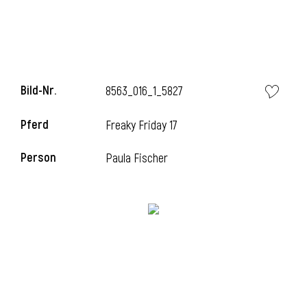
Bild-Nr.
8563_016_1_5827
Pferd
Freaky Friday 17
Person
Paula Fischer
l
i