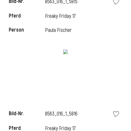
Bild-Nr.
8563_016_1_5815
l
Pferd
Freaky Friday 17
l
Person
Paula Fischer
Bild-Nr.
8563_016_1_5816
Pferd
Freaky Friday 17