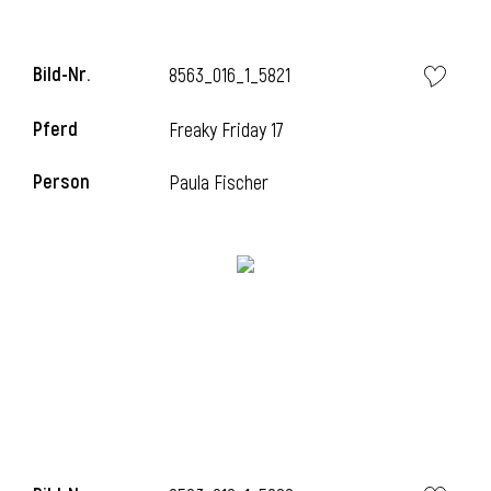
Bild-Nr.
8563_016_1_5821
i
Pferd
Freaky Friday 17
Person
Paula Fischer
I