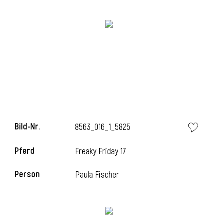
Bild-Nr.
8563_016_1_5825
l
Pferd
Freaky Friday 17
Person
Paula Fischer