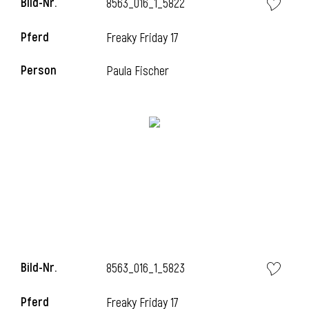
Bild-Nr.
8563_016_1_5822
Pferd
Freaky Friday 17
i
Person
Paula Fischer
Bild-Nr.
8563_016_1_5823
Pferd
Freaky Friday 17