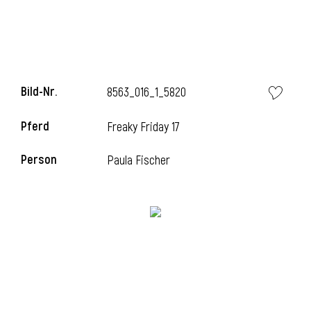
l
Bild-Nr.
8563_016_1_5820
Pferd
Freaky Friday 17
Person
Paula Fischer
l
l