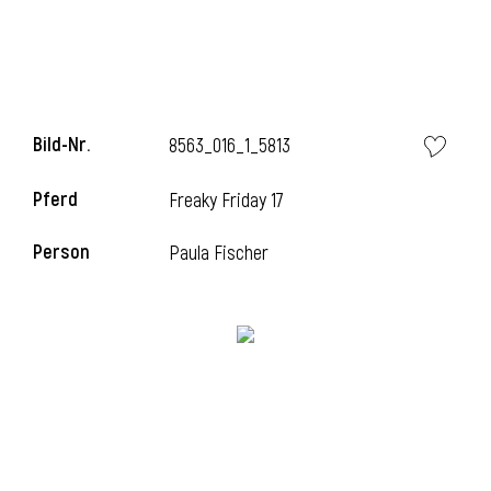
i
Bild-Nr.
8563_016_1_5813
Pferd
Freaky Friday 17
i
Person
Paula Fischer
l