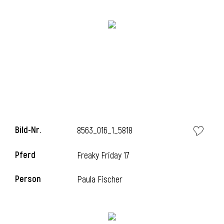
i
i
Bild-Nr.
8563_016_1_5818
l
Pferd
Freaky Friday 17
Person
Paula Fischer
i