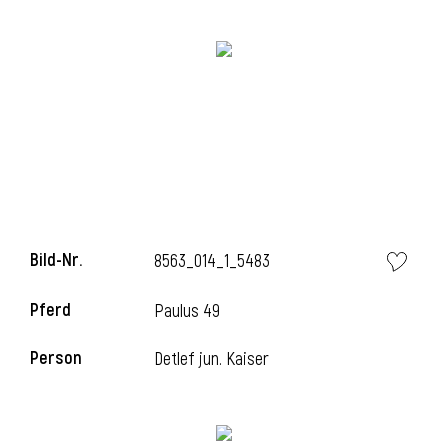
Bild-Nr.
8563_014_1_5483
l
Pferd
Paulus 49
Person
Detlef jun. Kaiser