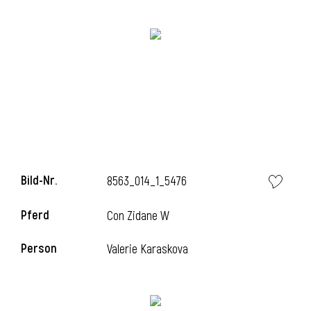
i
i
Bild-Nr.
8563_014_1_5476
l
Pferd
Con Zidane W
Person
Valerie Karaskova
i