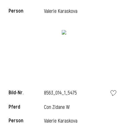
Person
Valerie Karaskova
i
Bild-Nr.
8563_014_1_5475
i
Pferd
Con Zidane W
Person
Valerie Karaskova