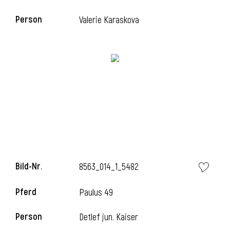
Person
Valerie Karaskova
i
Bild-Nr.
8563_014_1_5482
Pferd
Paulus 49
Person
Detlef jun. Kaiser
i