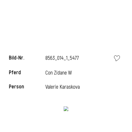
l
Bild-Nr.
8563_014_1_5477
Pferd
Con Zidane W
Person
Valerie Karaskova