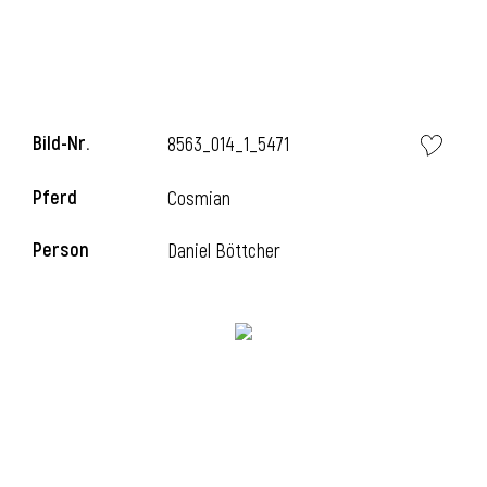
i
Bild-Nr.
8563_014_1_5471
Pferd
Cosmian
i
Person
Daniel Böttcher
l