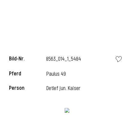
i
Bild-Nr.
8563_014_1_5484
Pferd
Paulus 49
Person
Detlef jun. Kaiser
i