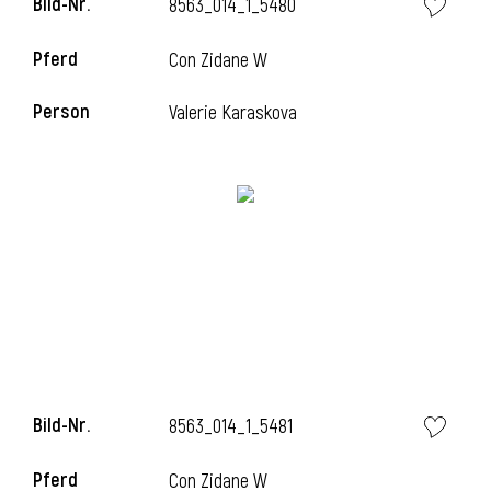
Bild-Nr.
8563_014_1_5480
Pferd
Con Zidane W
i
Person
Valerie Karaskova
Bild-Nr.
8563_014_1_5481
Pferd
Con Zidane W