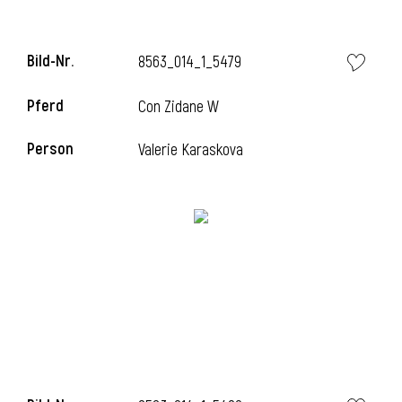
Bild-Nr.
8563_014_1_5479
i
Pferd
Con Zidane W
Person
Valerie Karaskova
I