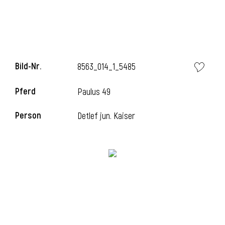
Bild-Nr.
8563_014_1_5485
Pferd
Paulus 49
Person
Detlef jun. Kaiser
l
i