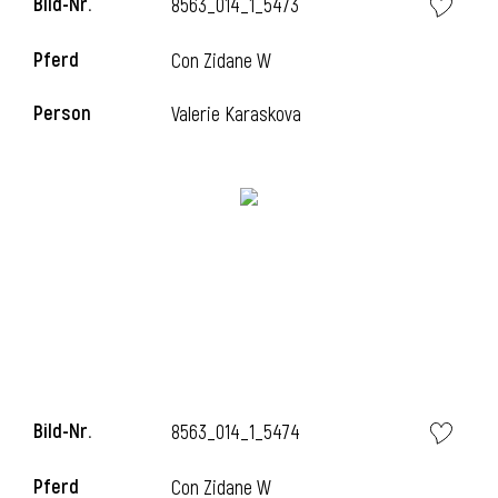
Bild-Nr.
8563_014_1_5473
l
Pferd
Con Zidane W
l
Person
Valerie Karaskova
Bild-Nr.
8563_014_1_5474
Pferd
Con Zidane W