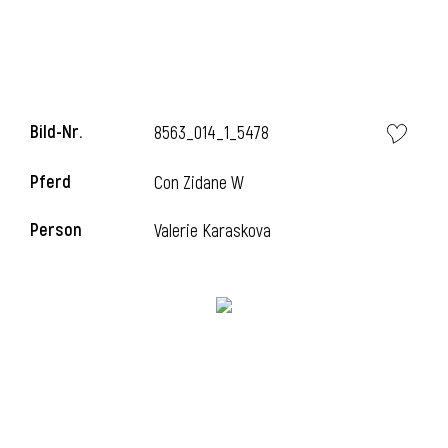
l
Bild-Nr.
8563_014_1_5478
Pferd
Con Zidane W
Person
Valerie Karaskova
l
l