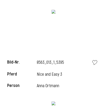
i
i
Bild-Nr.
8563_013_1_5395
l
Pferd
Nice and Easy 3
Person
Anna Ortmann
i