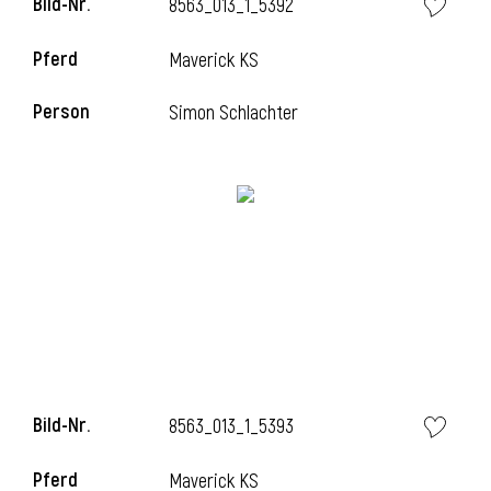
Bild-Nr.
8563_013_1_5392
l
Pferd
Maverick KS
l
Person
Simon Schlachter
Bild-Nr.
8563_013_1_5393
Pferd
Maverick KS