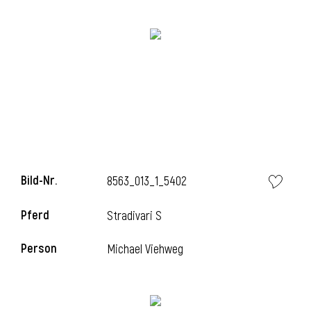
Bild-Nr.
8563_013_1_5402
l
Pferd
Stradivari S
Person
Michael Viehweg