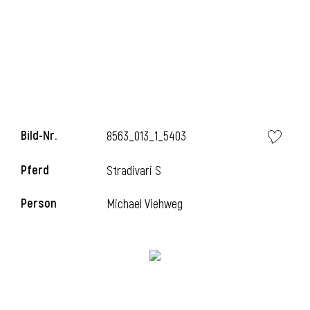
i
Bild-Nr.
8563_013_1_5403
Pferd
Stradivari S
Person
Michael Viehweg
i