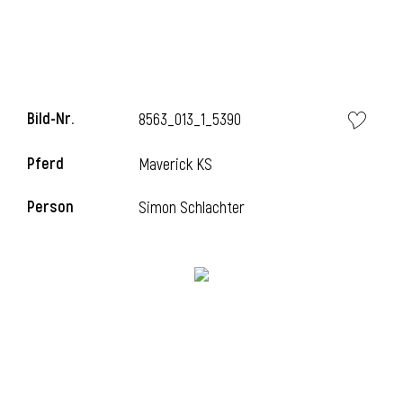
i
Bild-Nr.
8563_013_1_5390
Pferd
Maverick KS
i
Person
Simon Schlachter
l