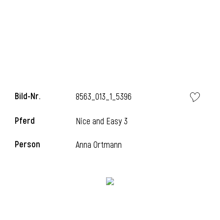
l
Bild-Nr.
8563_013_1_5396
Pferd
Nice and Easy 3
Person
Anna Ortmann