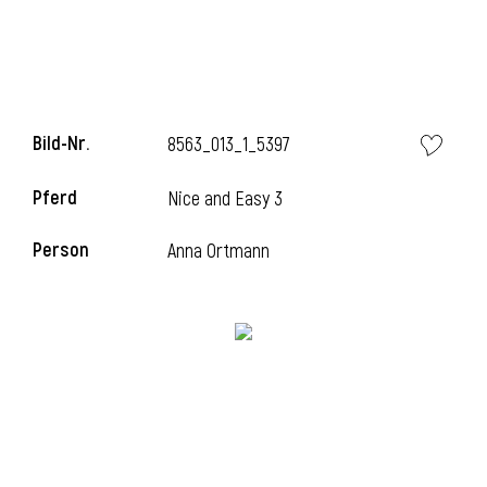
l
Bild-Nr.
8563_013_1_5397
Pferd
Nice and Easy 3
Person
Anna Ortmann
l
l