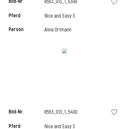
Bild-Nr.
8563_013_1_5399
Pferd
Nice and Easy 3
i
Person
Anna Ortmann
Bild-Nr.
8563_013_1_5400
Pferd
Nice and Easy 3