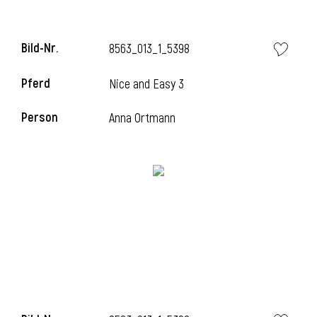
Bild-Nr.
8563_013_1_5398
i
Pferd
Nice and Easy 3
Person
Anna Ortmann
I