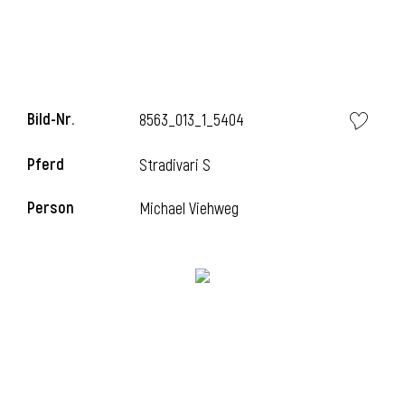
Bild-Nr.
8563_013_1_5404
Pferd
Stradivari S
Person
Michael Viehweg
l
i