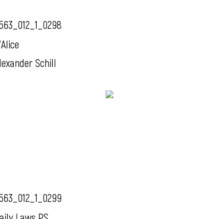
563_012_1_0298
'Alice
lexander Schill
563_012_1_0299
aily Laws PS