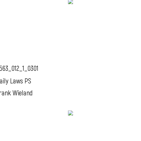
563_012_1_0301
aily Laws PS
rank Wieland