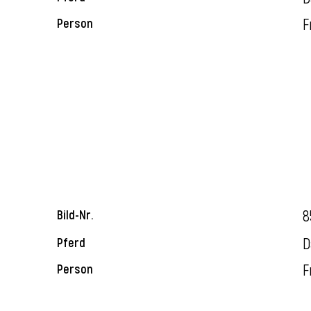
F
Person
8
Bild-Nr.
D
Pferd
F
Person