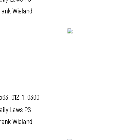
rank Wieland
563_012_1_0300
aily Laws PS
rank Wieland