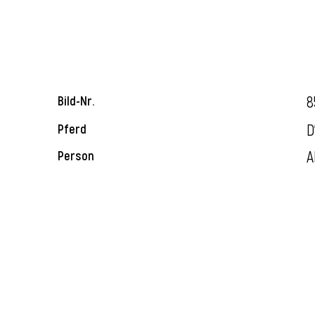
8
Bild-Nr.
D
Pferd
A
Person