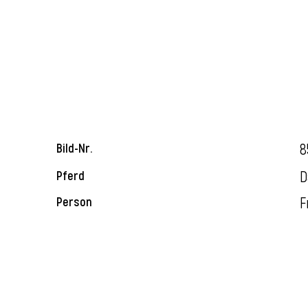
8
Bild-Nr.
D
Pferd
F
Person