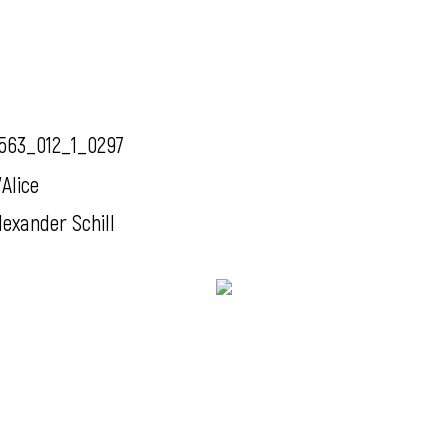
563_012_1_0297
'Alice
lexander Schill