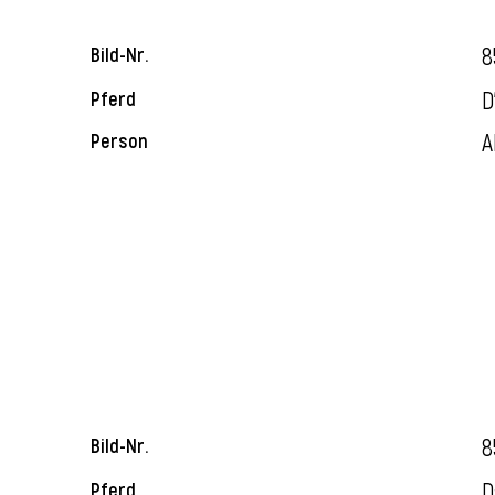
8
Bild-Nr.
D
Pferd
A
Person
8
Bild-Nr.
D
Pferd