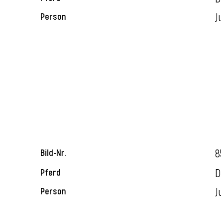
J
Person
8
Bild-Nr.
D
Pferd
J
Person