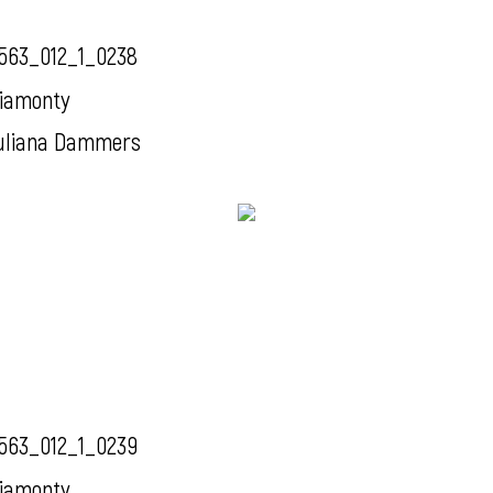
563_012_1_0238
iamonty
uliana Dammers
563_012_1_0239
iamonty