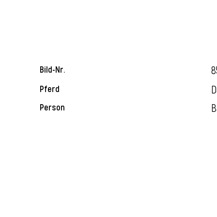
8
Bild-Nr.
D
Pferd
B
Person