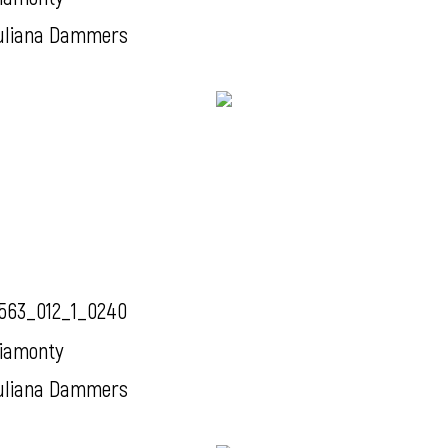
uliana Dammers
563_012_1_0240
iamonty
uliana Dammers