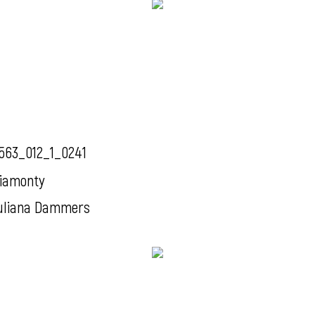
563_012_1_0241
iamonty
uliana Dammers