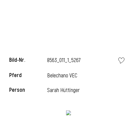
l
Bild-Nr.
8563_011_1_5267
Pferd
Belechano VEC
Person
Sarah Hüttinger