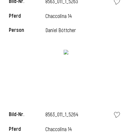
Bild-Nr.
8563_011_1_5263
l
Pferd
Chaccolina 14
l
Person
Daniel Böttcher
Bild-Nr.
8563_011_1_5264
Pferd
Chaccolina 14