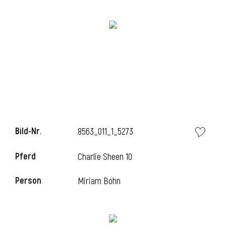
Bild-Nr.
8563_011_1_5273
l
Pferd
Charlie Sheen 10
Person
Miriam Bohn