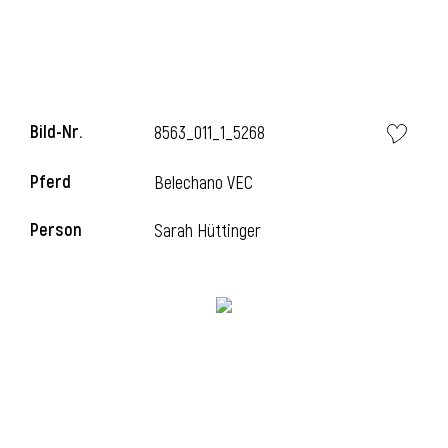
l
Bild-Nr.
8563_011_1_5268
Pferd
Belechano VEC
Person
Sarah Hüttinger
l
l