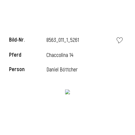
i
Bild-Nr.
8563_011_1_5261
Pferd
Chaccolina 14
i
Person
Daniel Böttcher
l