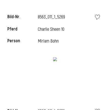
Bild-Nr.
8563_011_1_5269
i
Pferd
Charlie Sheen 10
Person
Miriam Bohn
I