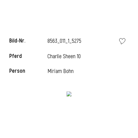
Bild-Nr.
8563_011_1_5275
Pferd
Charlie Sheen 10
Person
Miriam Bohn
l
i