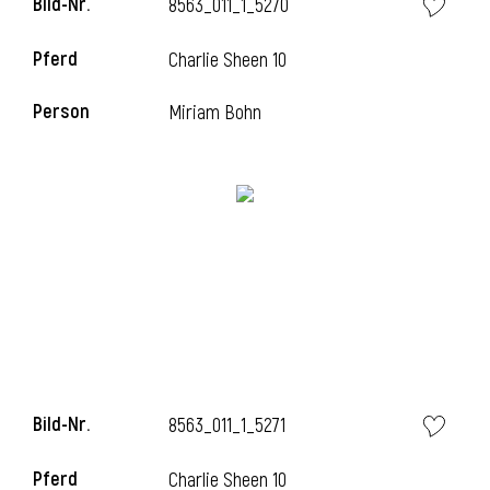
Bild-Nr.
8563_011_1_5270
Pferd
Charlie Sheen 10
i
Person
Miriam Bohn
Bild-Nr.
8563_011_1_5271
Pferd
Charlie Sheen 10