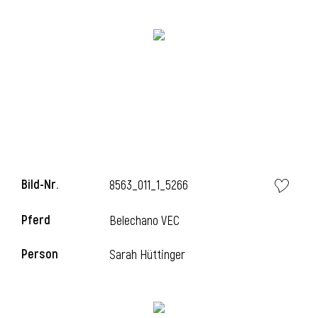
i
i
Bild-Nr.
8563_011_1_5266
l
Pferd
Belechano VEC
Person
Sarah Hüttinger
i