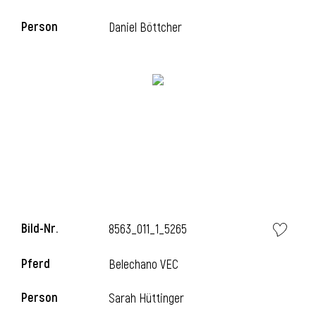
Person
Daniel Böttcher
i
Bild-Nr.
8563_011_1_5265
i
Pferd
Belechano VEC
Person
Sarah Hüttinger