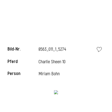
i
Bild-Nr.
8563_011_1_5274
Pferd
Charlie Sheen 10
Person
Miriam Bohn
i