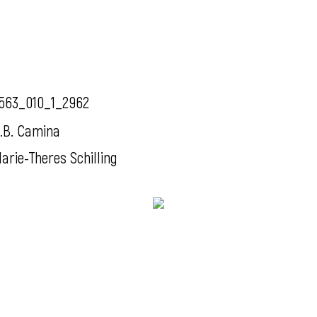
563_010_1_2962
.B. Camina
arie-Theres Schilling