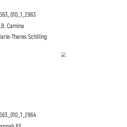
563_010_1_2963
.B. Camina
arie-Theres Schilling
563_010_1_2964
annah 63