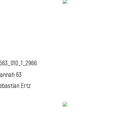
563_010_1_2966
annah 63
ebastian Ertz