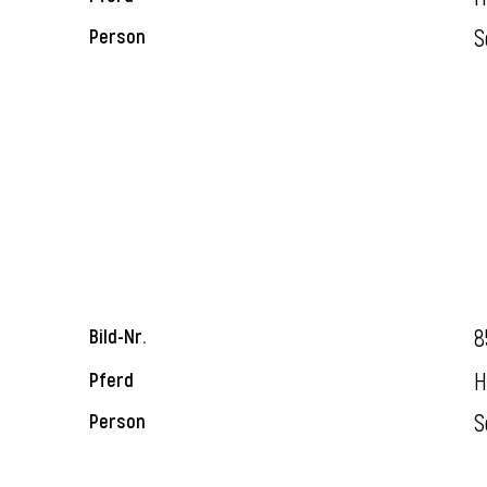
S
Person
8
Bild-Nr.
H
Pferd
S
Person