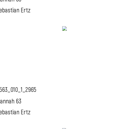
ebastian Ertz
563_010_1_2965
annah 63
ebastian Ertz