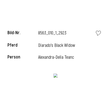
i
Bild-Nr.
8563_010_1_2923
Pferd
Diarado's Black Widow
i
Person
Alexandra-Delia Teanc
l