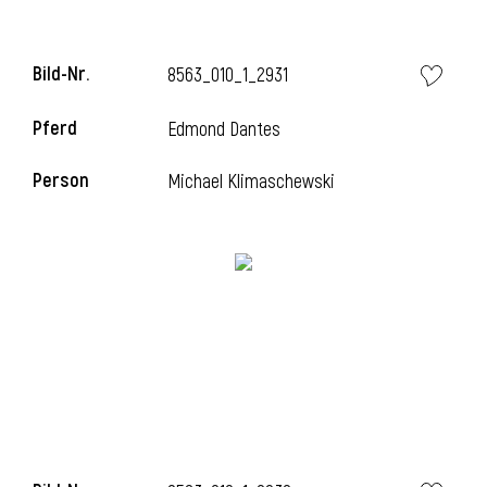
Bild-Nr.
8563_010_1_2931
i
Pferd
Edmond Dantes
Person
Michael Klimaschewski
I