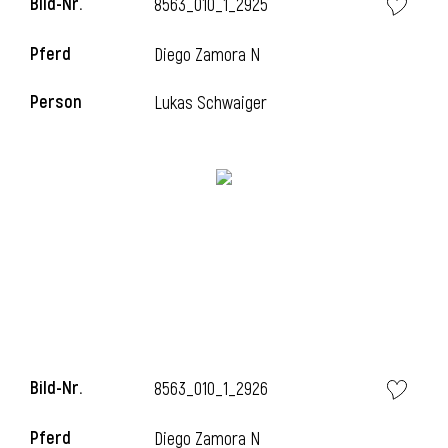
Bild-Nr.
8563_010_1_2925
l
Pferd
Diego Zamora N
l
Person
Lukas Schwaiger
Bild-Nr.
8563_010_1_2926
Pferd
Diego Zamora N