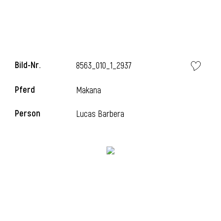
Bild-Nr.
8563_010_1_2937
Pferd
Makana
Person
Lucas Barbera
l
i