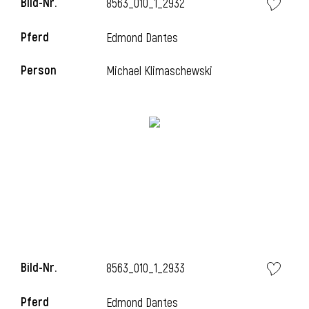
Bild-Nr.
8563_010_1_2932
Pferd
Edmond Dantes
i
Person
Michael Klimaschewski
Bild-Nr.
8563_010_1_2933
Pferd
Edmond Dantes