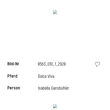
i
i
Bild-Nr.
8563_010_1_2928
l
Pferd
Dolce Viva
Person
Isabella Gansbühler
i