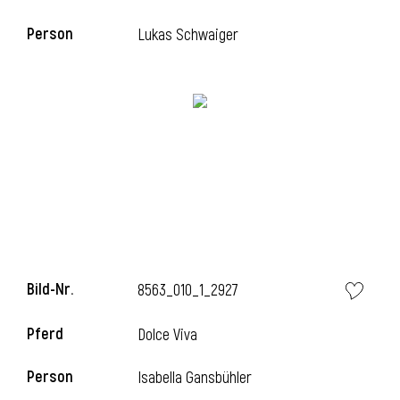
Person
Lukas Schwaiger
i
Bild-Nr.
8563_010_1_2927
i
Pferd
Dolce Viva
Person
Isabella Gansbühler