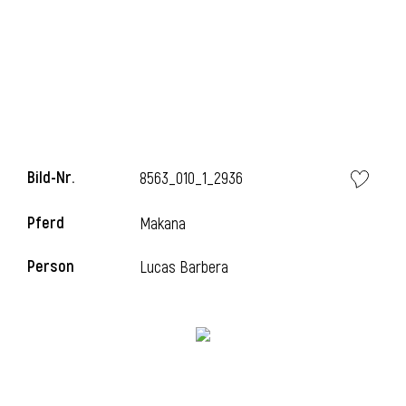
i
Bild-Nr.
8563_010_1_2936
Pferd
Makana
Person
Lucas Barbera
i