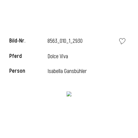
l
Bild-Nr.
8563_010_1_2930
Pferd
Dolce Viva
Person
Isabella Gansbühler
l
l