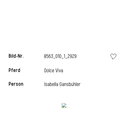
l
Bild-Nr.
8563_010_1_2929
Pferd
Dolce Viva
Person
Isabella Gansbühler