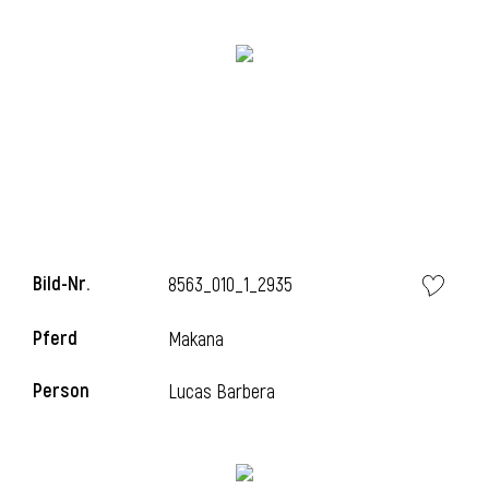
Bild-Nr.
8563_010_1_2935
l
Pferd
Makana
Person
Lucas Barbera