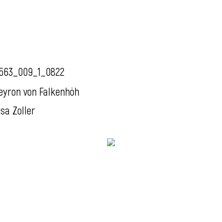
563_009_1_0822
eyron von Falkenhöh
isa Zoller