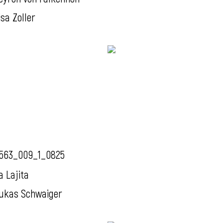
isa Zoller
563_009_1_0825
a Lajita
ukas Schwaiger