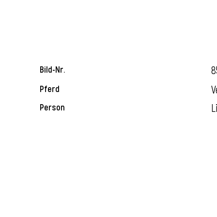
8
Bild-Nr.
V
Pferd
L
Person