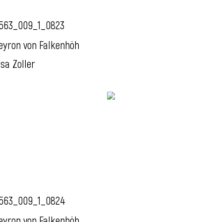
563_009_1_0823
eyron von Falkenhöh
isa Zoller
563_009_1_0824
eyron von Falkenhöh