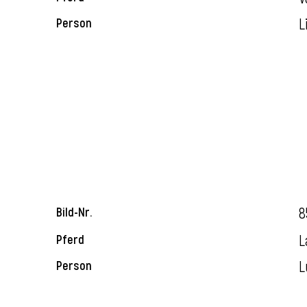
L
Person
8
Bild-Nr.
L
Pferd
L
Person