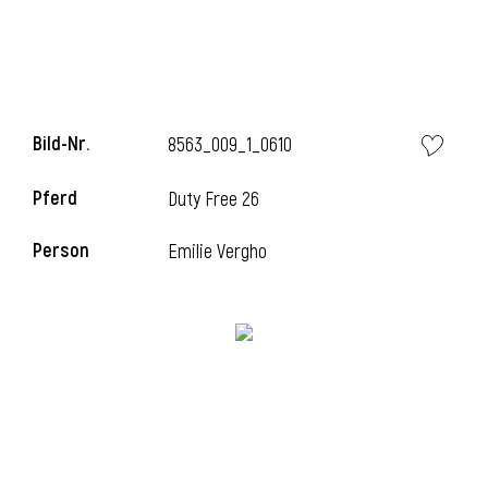
l
Bild-Nr.
8563_009_1_0610
Pferd
Duty Free 26
Person
Emilie Vergho
l
l