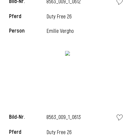
Bild-Nr.
8563_009_1_0612
Pferd
Duty Free 26
i
Person
Emilie Vergho
Bild-Nr.
8563_009_1_0613
Pferd
Duty Free 26