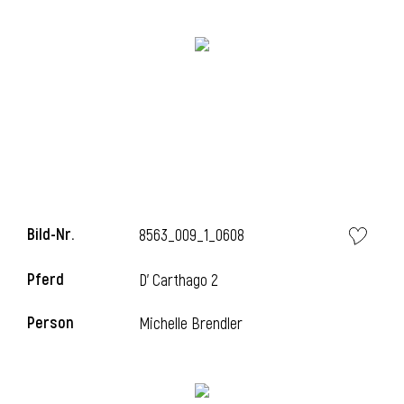
i
i
Bild-Nr.
8563_009_1_0608
l
Pferd
D' Carthago 2
Person
Michelle Brendler
i