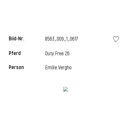
Bild-Nr.
8563_009_1_0617
Pferd
Duty Free 26
Person
Emilie Vergho
l
i