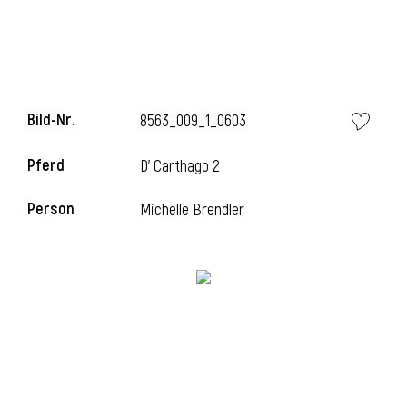
i
Bild-Nr.
8563_009_1_0603
Pferd
D' Carthago 2
i
Person
Michelle Brendler
l