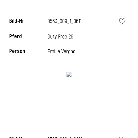
Bild-Nr.
8563_009_1_0611
i
Pferd
Duty Free 26
Person
Emilie Vergho
I