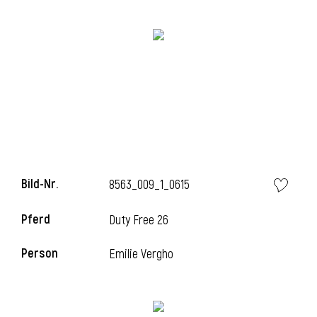
Bild-Nr.
8563_009_1_0615
l
Pferd
Duty Free 26
Person
Emilie Vergho