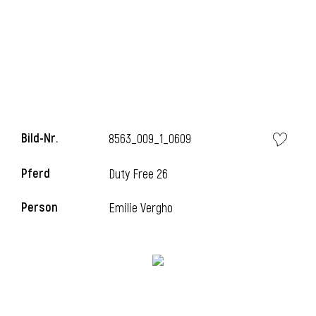
l
Bild-Nr.
8563_009_1_0609
Pferd
Duty Free 26
Person
Emilie Vergho