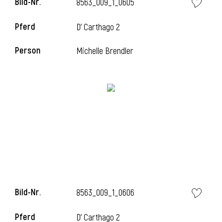
Bild-Nr.
8563_009_1_0605
l
Pferd
D' Carthago 2
l
Person
Michelle Brendler
Bild-Nr.
8563_009_1_0606
Pferd
D' Carthago 2