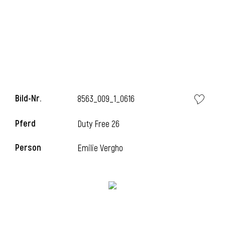
i
Bild-Nr.
8563_009_1_0616
Pferd
Duty Free 26
Person
Emilie Vergho
i