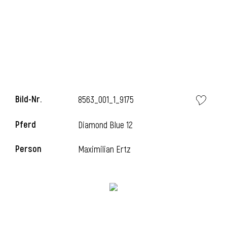
i
Bild-Nr.
8563_001_1_9175
Pferd
Diamond Blue 12
Person
Maximilian Ertz
i