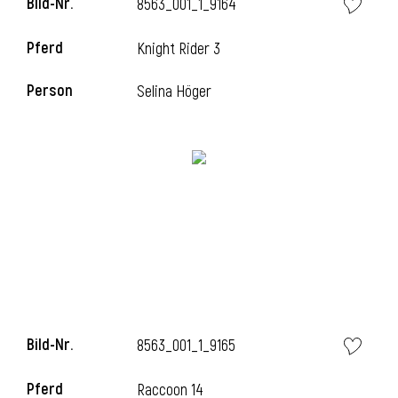
Bild-Nr.
8563_001_1_9164
l
Pferd
Knight Rider 3
l
Person
Selina Höger
Bild-Nr.
8563_001_1_9165
Pferd
Raccoon 14