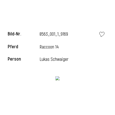
l
Bild-Nr.
8563_001_1_9169
Pferd
Raccoon 14
Person
Lukas Schwaiger
l
l