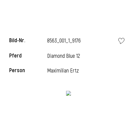
Bild-Nr.
8563_001_1_9176
Pferd
Diamond Blue 12
Person
Maximilian Ertz
l
i