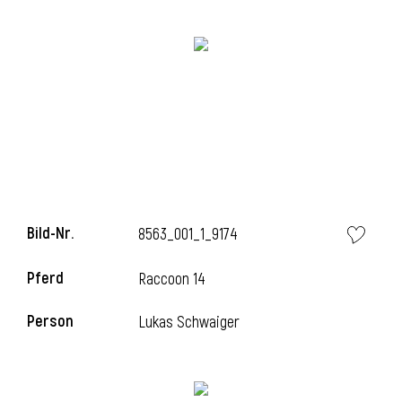
Bild-Nr.
8563_001_1_9174
l
Pferd
Raccoon 14
Person
Lukas Schwaiger