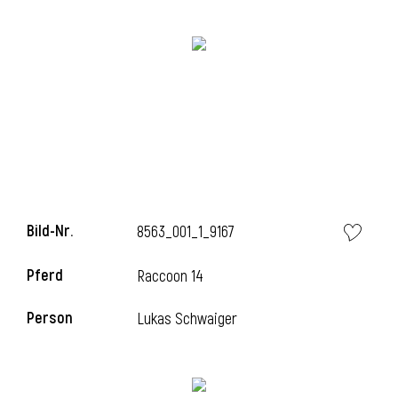
i
i
Bild-Nr.
8563_001_1_9167
l
Pferd
Raccoon 14
Person
Lukas Schwaiger
i