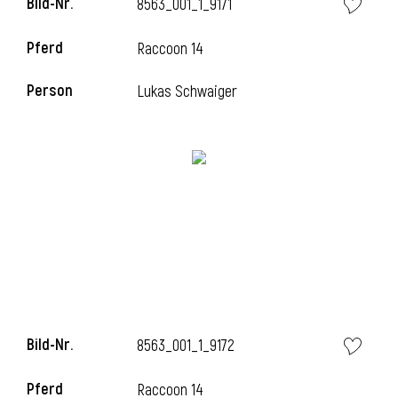
Bild-Nr.
8563_001_1_9171
Pferd
Raccoon 14
i
Person
Lukas Schwaiger
Bild-Nr.
8563_001_1_9172
Pferd
Raccoon 14