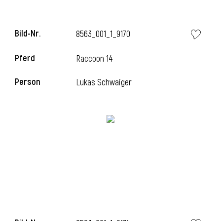
Bild-Nr.
8563_001_1_9170
i
Pferd
Raccoon 14
Person
Lukas Schwaiger
I