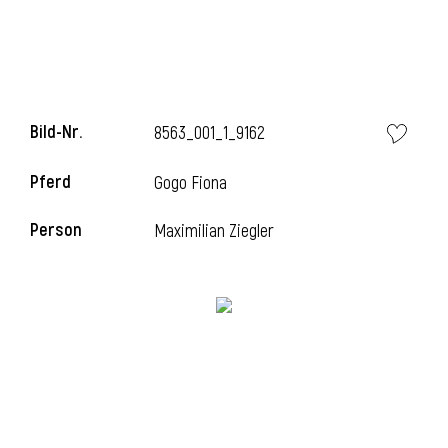
i
Bild-Nr.
8563_001_1_9162
Pferd
Gogo Fiona
i
Person
Maximilian Ziegler
l