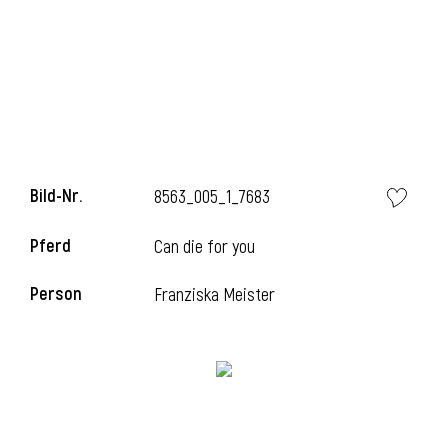
i
Bild-Nr.
8563_005_1_7683
Pferd
Can die for you
Person
Franziska Meister
i