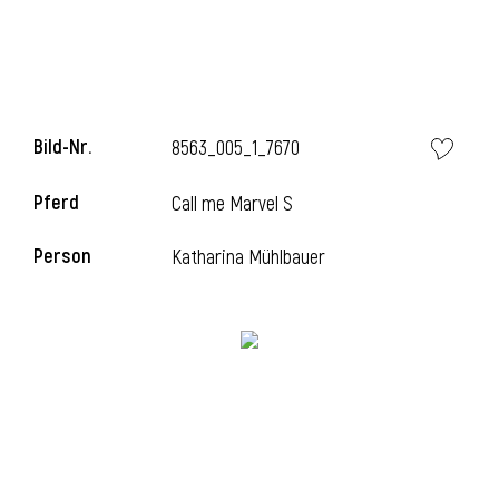
i
Bild-Nr.
8563_005_1_7670
Pferd
Call me Marvel S
i
Person
Katharina Mühlbauer
l