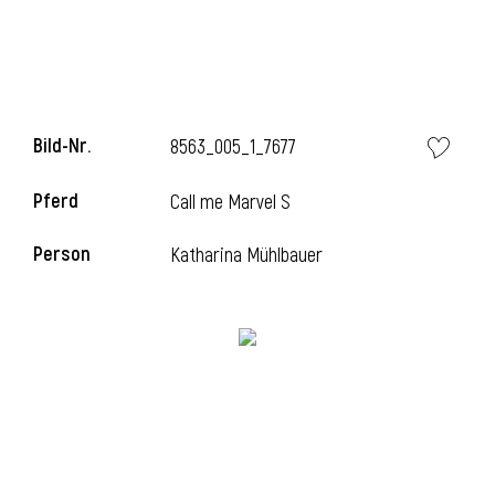
l
Bild-Nr.
8563_005_1_7677
Pferd
Call me Marvel S
Person
Katharina Mühlbauer
l
l