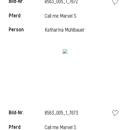
Bild-Nr.
8563_005_1_7672
l
Pferd
Call me Marvel S
l
Person
Katharina Mühlbauer
Bild-Nr.
8563_005_1_7673
Pferd
Call me Marvel S