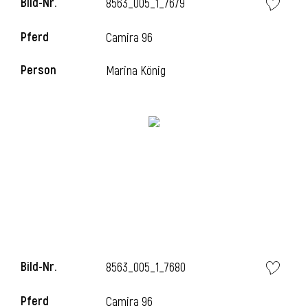
Bild-Nr.
8563_005_1_7679
Pferd
Camira 96
i
Person
Marina König
Bild-Nr.
8563_005_1_7680
Pferd
Camira 96