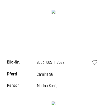
Bild-Nr.
8563_005_1_7682
l
Pferd
Camira 96
Person
Marina König