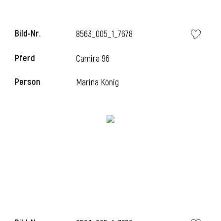
Bild-Nr.
8563_005_1_7678
i
Pferd
Camira 96
Person
Marina König
I