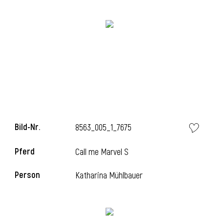
i
i
Bild-Nr.
8563_005_1_7675
l
Pferd
Call me Marvel S
Person
Katharina Mühlbauer
i