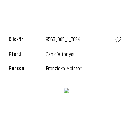
Bild-Nr.
8563_005_1_7684
Pferd
Can die for you
Person
Franziska Meister
l
i