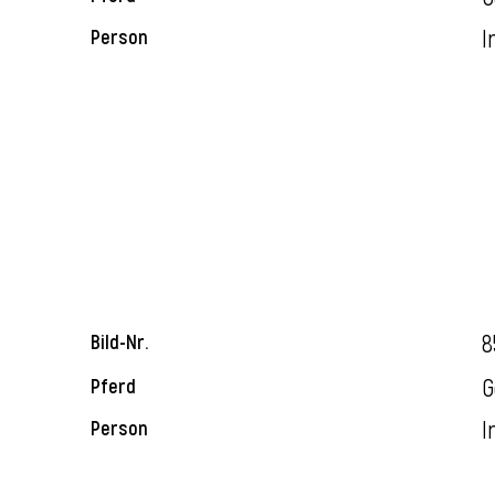
I
Person
8
Bild-Nr.
G
Pferd
I
Person