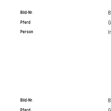
8
Bild-Nr.
G
Pferd
I
Person
8
Bild-Nr.
G
Pferd