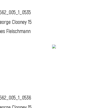
562_005_1_0535
eorge Clooney 15
nes Fleischmann
562_005_1_0536
eorge Clooney 15