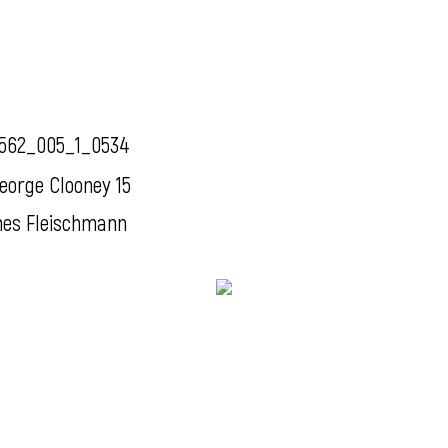
562_005_1_0534
eorge Clooney 15
nes Fleischmann