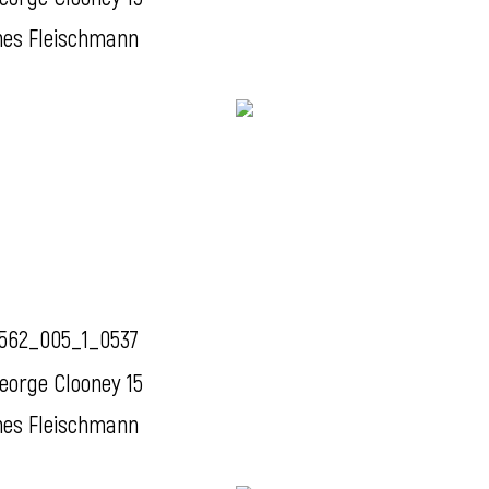
nes Fleischmann
562_005_1_0537
eorge Clooney 15
nes Fleischmann