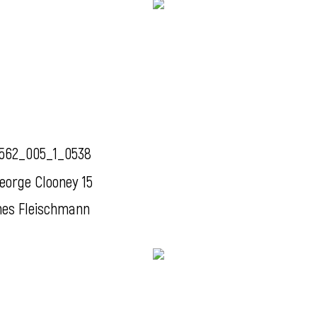
562_005_1_0538
eorge Clooney 15
nes Fleischmann