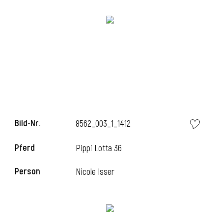
l
Bild-Nr.
8562_003_1_1412
Pferd
Pippi Lotta 36
Person
Nicole Isser