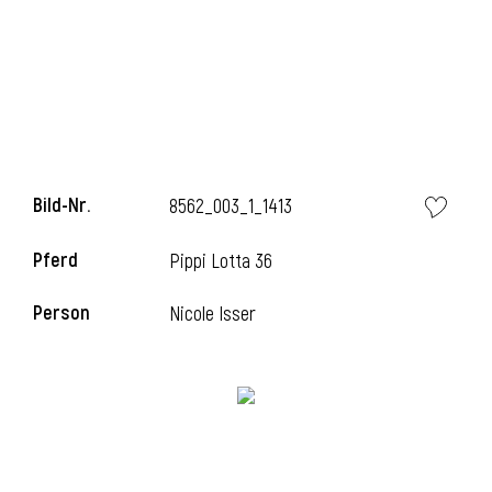
l
Bild-Nr.
8562_003_1_1413
Pferd
Pippi Lotta 36
Person
Nicole Isser
l
l