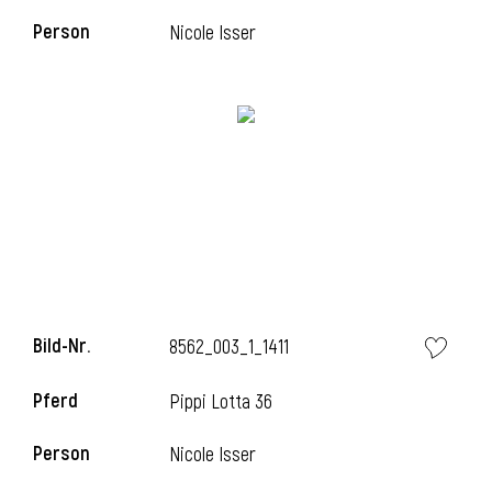
Person
Nicole Isser
i
i
l
Bild-Nr.
8562_003_1_1411
Pferd
Pippi Lotta 36
Person
Nicole Isser
i