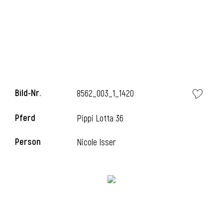
Bild-Nr.
8562_003_1_1420
Pferd
Pippi Lotta 36
l
Person
Nicole Isser
i