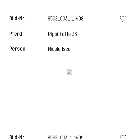
l
Bild-Nr.
8562_003_1_1408
l
Pferd
Pippi Lotta 36
Person
Nicole Isser
Bild-Nr.
8562_003_1_1409