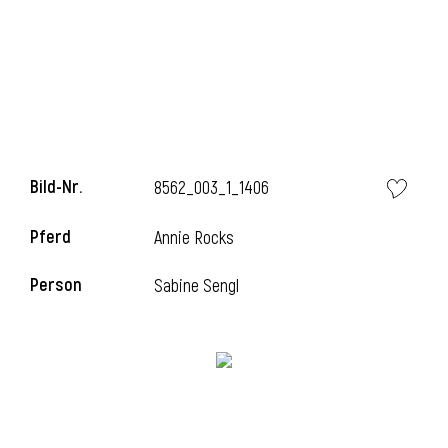
i
Bild-Nr.
8562_003_1_1406
i
Pferd
Annie Rocks
l
Person
Sabine Sengl