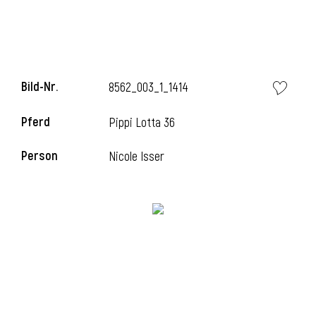
i
Bild-Nr.
8562_003_1_1414
Pferd
Pippi Lotta 36
I
Person
Nicole Isser