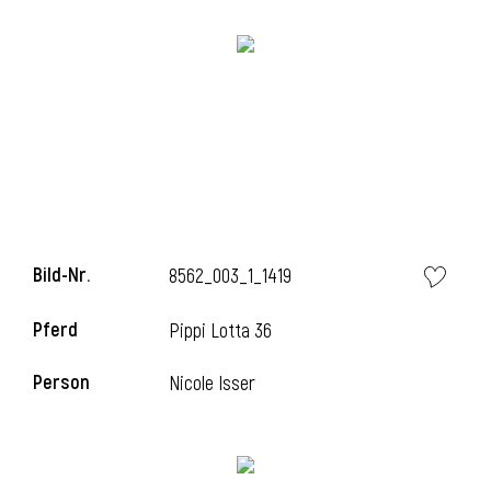
i
Bild-Nr.
8562_003_1_1419
Pferd
Pippi Lotta 36
Person
Nicole Isser
i